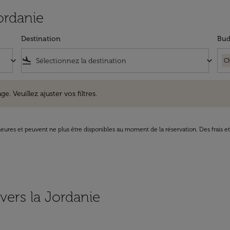
ordanie
Destination
Bud
keyboard_arrow_down
flight_land
keyboard_arrow_down
C
uillez ajuster vos filtres.
e. Veuillez ajuster vos filtres.
8 heures et peuvent ne plus être disponibles au moment de la réservation. Des frais e
 vers la Jordanie