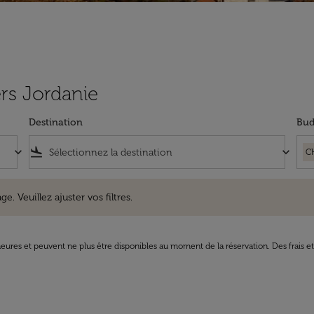
ers Jordanie
Destination
Bud
keyboard_arrow_down
flight_land
keyboard_arrow_down
C
uillez ajuster vos filtres.
e. Veuillez ajuster vos filtres.
8 heures et peuvent ne plus être disponibles au moment de la réservation. Des frais e