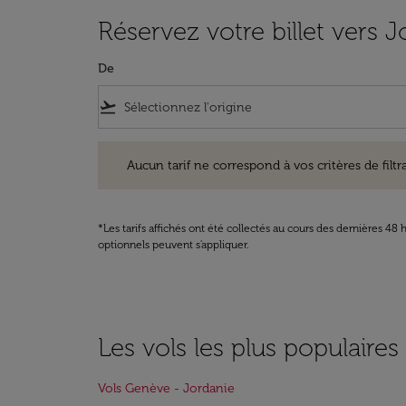
Réservez votre billet vers J
De
flight_takeoff
Aucun tarif ne correspond à vos critères de filtrage. Ve
Aucun tarif ne correspond à vos critères de filtrag
*Les tarifs affichés ont été collectés au cours des dernières 4
optionnels peuvent s'appliquer.
Les vols les plus populaires
Vols Genève - Jordanie