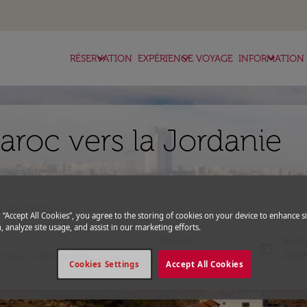
keyboard_arrow_down
keyboard_arrow_down
keyboard_arrow_down
RÉSERVATION
EXPÉRIENCE VOYAGE
INFORMATION
aroc vers la Jordanie
expand_more
Code promo
g “Accept All Cookies”, you agree to the storing of cookies on your device to enhance si
, analyze site usage, and assist in our marketing efforts.
Départ
Reto
today
fc-booking-departure-date-aria-l
fc-bo
16/08/2026
23/0
Cookies Settings
Accept All Cookies