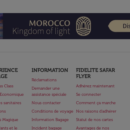
RIENCE
INFORMATION
FIDELITE SAFAR
AGE
FLYER
Réclamations
ss Class
Adhérez maintenant
Demander une
e Economique
assistance spéciale
Se connecter
s sanitaires
Nous contacter
Comment ça marche
lons
Conditions de voyage
Nos raisons d'adhérer
s Magique
Information Bagage
Statut de nos cartes
ants et le
Incident bagage
Avantages de nos