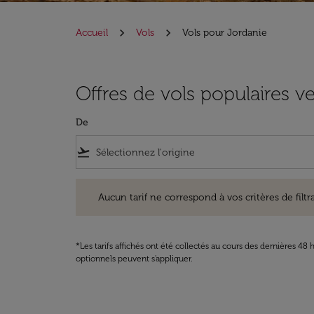
Accueil
Vols
Vols pour Jordanie
Offres de vols populaires v
De
flight_takeoff
Aucun tarif ne correspond à vos critères de filtrage. Ve
Aucun tarif ne correspond à vos critères de filtrag
*Les tarifs affichés ont été collectés au cours des dernières 4
optionnels peuvent s'appliquer.