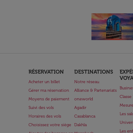
RÉSERVATION
DESTINATIONS
EXPÉ
VOY
Acheter un billet
Notre réseau
Busine
Gérer ma réservation
Alliance & Partenariats
Class
Moyens de paiement
oneworld
Mesure
Suivi des vols
Agadir
Les sa
Horaires des vols
Casablanca
Univer
Choisissez votre siège
Dakhla
Les enf