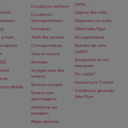
e
cartes
Conditions tarifaires
à bord
Gagnez des miles
Conditions
issement
d'enregistrement
Dépensez vos miles
op
Formalités
Offres Safar Flyer
 à main
Tarifs des services
Nos partenaires
es cabines
Correspondance
Numéro de carte
oublié?
M
Visas et vaccins
Enregistrez un vol
ESS
Animaux
manquant
flotte
Voyagez avec des
Pin oublié?
enfants
iner
Assistance & Contact
Services exclusifs
ations Mobile
Conditions générales
Enfants non
Safar Flyer
accompagnés
Assistance aux
passagers
Repas spéciaux