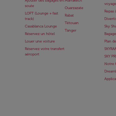
Ajouter des bagages en
Marrakech
voyag
soute
Ouarzazate
Repas 
LOFT (Lounge + fast
Rabat
track)
Divert
Tétouan
Casablanca Lounge
Sky Sh
Tanger
Réservez un hôtel
Bagage
Louer une voiture
Plan d
Réservez votre transfert
SKYRA
aéroport
SKY PR
Notre 
Dreaml
Applic