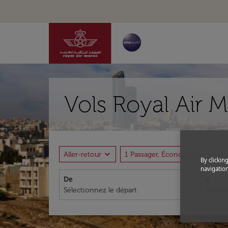
Vols Royal Air M
expand_more
expand_more
Aller-retour
1 Passager, Économique
By clickin
navigation
De
À