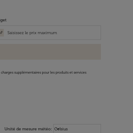
get
AF
t charges supplémentaires pour les produits et services
Weather unit option Celsius Select
keyboard_arrow_down
Unité de mesure météo
:
Celsius