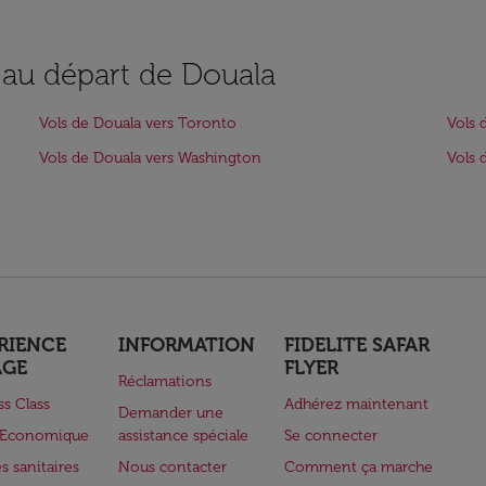
s au départ de Douala
Vols de Douala vers Toronto
Vols 
Vols de Douala vers Washington
Vols 
RIENCE
INFORMATION
FIDELITE SAFAR
AGE
FLYER
Réclamations
ss Class
Adhérez maintenant
Demander une
e Economique
assistance spéciale
Se connecter
s sanitaires
Nous contacter
Comment ça marche