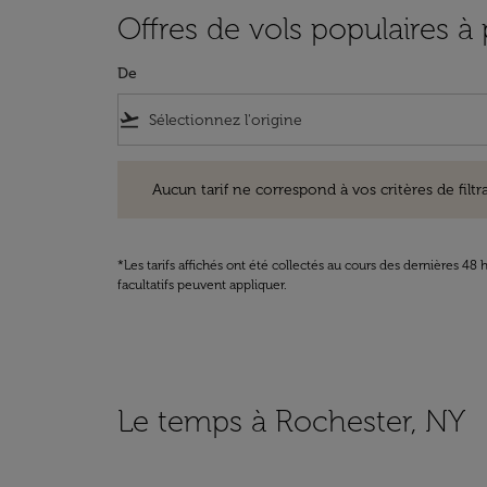
Offres de vols populaires à
De
flight_takeoff
Aucun tarif ne correspond à vos critères de filtrage. Ve
Aucun tarif ne correspond à vos critères de filtrag
*Les tarifs affichés ont été collectés au cours des dernières 4
facultatifs peuvent appliquer.
Le temps à Rochester, NY