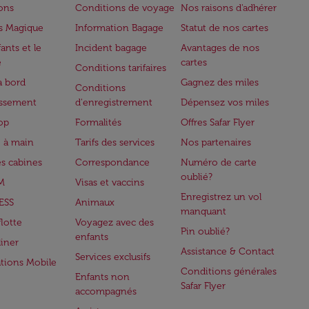
lons
Conditions de voyage
Nos raisons d'adhérer
s Magique
Information Bagage
Statut de nos cartes
ants et le
Incident bagage
Avantages de nos
e
cartes
Conditions tarifaires
à bord
Gagnez des miles
Conditions
issement
d'enregistrement
Dépensez vos miles
op
Formalités
Offres Safar Flyer
 à main
Tarifs des services
Nos partenaires
es cabines
Correspondance
Numéro de carte
oublié?
M
Visas et vaccins
Enregistrez un vol
ESS
Animaux
manquant
flotte
Voyagez avec des
Pin oublié?
enfants
iner
Assistance & Contact
Services exclusifs
ations Mobile
Conditions générales
Enfants non
Safar Flyer
accompagnés