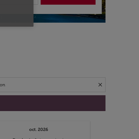
close
oct. 2026
n