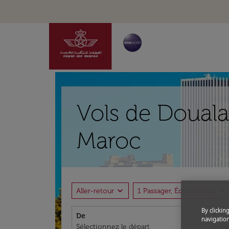
Vols de Douala
Maroc
expand_more
expand_more
Aller-retour
1 Passager, Économique
By clickin
De
À
navigation