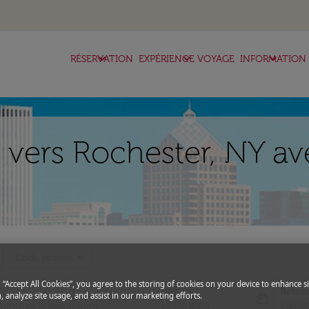
keyboard_arrow_down
keyboard_arrow_down
keyboard_arrow_down
RÉSERVATION
EXPÉRIENCE VOYAGE
INFORMATION
 vers Rochester, NY av
expand_more
Code promo
g “Accept All Cookies”, you agree to the storing of cookies on your device to enhance si
Départ
Retou
, analyze site usage, and assist in our marketing efforts.
today
fc-booking-departure-date-aria-l
fc-boo
13/08/2026
20/08