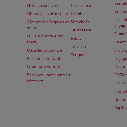
Les sa
Horaires des vols
Casablanca
Univer
Choisissez votre siège
Dakhla
Les enf
Ajouter des bagages en
Marrakech
voyag
soute
Ouarzazate
Repas 
LOFT (Lounge + fast
Rabat
track)
Divert
Tétouan
Casablanca Lounge
Sky Sh
Tanger
Réservez un hôtel
Bagage
Louer une voiture
Plan d
Réservez votre transfert
SKYRA
aéroport
SKY PR
Notre 
Dreaml
Applic