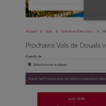
Accueil
Vols
Vols pour États-Unis
Vo
Aucun tarif trouvé pour les options populaire
Prochains Vols de Douala v
À partir de
location_on
Aucun tarif trouvé pour les options populaires sélec
août 2026