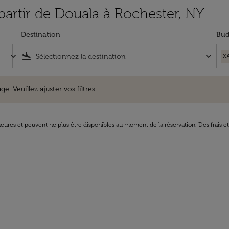
 partir de Douala à Rochester, NY
Destination
Bud
keyboard_arrow_down
flight_land
keyboard_arrow_down
X
uillez ajuster vos filtres.
e. Veuillez ajuster vos filtres.
8 heures et peuvent ne plus être disponibles au moment de la réservation. Des frais e