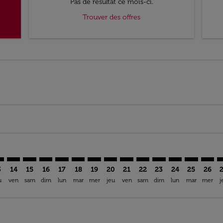
Pas de résultat ce mois-ci.
Trouver des offres
imer. Trouver des offres
sclaimer. Trouver des offres
s-disclaimer. Trouver des offres
ffers-disclaimer. Trouver des offres
ew-offers-disclaimer. Trouver des offres
mp-view-offers-disclaimer. Trouver des offres
C: cmp-view-offers-disclaimer. Trouver des offres
A–ROC: cmp-view-offers-disclaimer. Trouver des offres
DLA–ROC: cmp-view-offers-disclaimer. Trouver des offres
DLA–ROC: cmp-view-offers-disclaimer. Trouver des of
DLA–ROC: cmp-view-offers-disclaimer. Trouver de
DLA–ROC: cmp-view-offers-disclaimer. Trouve
DLA–ROC: cmp-view-offers-disclaimer. Tr
DLA–ROC: cmp-view-offers-disclaimer
DLA–ROC: cmp-view-offers-discl
DLA–ROC: cmp-view-offers-d
DLA–ROC: cmp-view-offe
DLA–ROC: cmp-view-
DLA–ROC: cmp-v
DLA–ROC: 
DLA–R
D
3
14
15
16
17
18
19
20
21
22
23
24
25
26
u
ven
sam
dim
lun
mar
mer
jeu
ven
sam
dim
lun
mar
mer
j