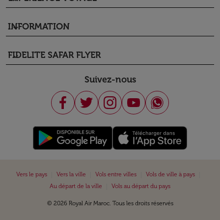
INFORMATION
keyboard_arrow_down
FIDELITE SAFAR FLYER
keyboard_arrow_down
Suivez-nous
|
|
|
|
Vers le pays
Vers la ville
Vols entre villes
Vols de ville à pays
|
Au départ de la ville
Vols au départ du pays
© 2026 Royal Air Maroc. Tous les droits réservés