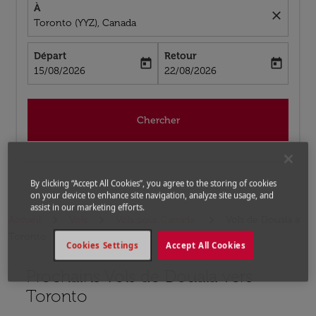
À
close
Toronto (YYZ), Canada
Départ
Retour
today
today
fc-booking-departure-date-aria-label
fc-booking-return-date-aria-label
15/08/2026
22/08/2026
Chercher
By clicking “Accept All Cookies”, you agree to the storing of cookies
on your device to enhance site navigation, analyze site usage, and
assist in our marketing efforts.
Accueil
Vols
Vols pour Canada
Vols de Douala a
Toronto
Cookies Settings
Accept All Cookies
Prochains Vols de Douala vers
Aucun tarif trouvé pour les options populaires sélectio
Toronto