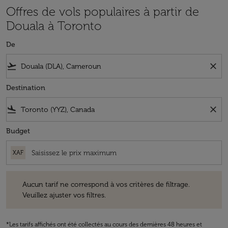
Offres de vols populaires à partir de
Douala à Toronto
De
flight_takeoff
close
Destination
flight_land
close
Budget
XAF
Aucun tarif ne correspond à vos critères de filtrage. Veuillez ajuster v
Aucun tarif ne correspond à vos critères de filtrage.
Veuillez ajuster vos filtres.
*Les tarifs affichés ont été collectés au cours des dernières 48 heures et