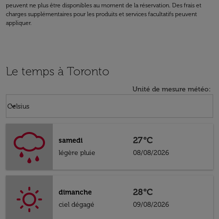
peuvent ne plus être disponibles au moment de la réservation. Des frais et
charges supplémentaires pour les produits et services facultatifs peuvent
appliquer.
Le temps à Toronto
Unité de mesure météo
:
Weather unit option Celsius Selected
keyboard_arrow_down
Celsius
27°C
samedi
légère pluie
08/08/2026
28°C
dimanche
ciel dégagé
09/08/2026