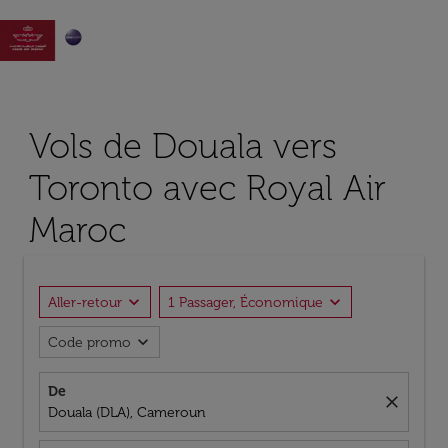

Vols de Douala vers
Toronto avec Royal Air
Maroc
expand_more
expand_more
Aller-retour
1 Passager, Économique
expand_more
Code promo
De
close
Douala (DLA), Cameroun