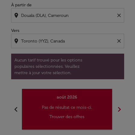
À partir de
location_on
close
Vers
location_on
close
Aucun tarif trouvé pour les options
populaires sélectionnées. Veuillez
mettre à jour votre sélection.
août 2026
chevron_left
chevron_right
Pas de résultat ce mois-ci.
Trouver des offres