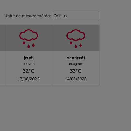
Weather unit option Celsius Select
keyboard_arrow_down
Unité de mesure météo
:
Celsius
jeudi
vendredi
couvert
nuageux
32°C
33°C
13/08/2026
14/08/2026