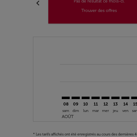
chevron_left
Pas de résultat ce mois-ci.
Trouver des offres
Displaying fares for août-2026
MRS–NIM: cmp-view-offers-discla
MRS–NIM: cmp-view-offers-di
MRS–NIM: cmp-view-offer
MRS–NIM: cmp-view-o
MRS–NIM: cmp-v
MRS–NIM: c
MRS–NI
MR
08
09
10
11
12
13
14
1
sam
dim
lun
mar
mer
jeu
ven
sa
AOÛT
* Les tarifs affichés ont été enregistrés au cours des dernières