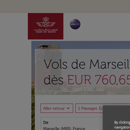
Vols de Marsei
dès
EUR 760,6
expand_more
expand_more
Aller-retour
1 Passager, Économique
De
À
By clickin
close
navigation