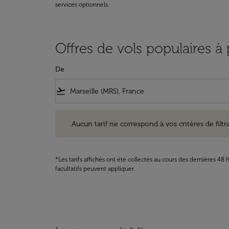
services optionnels.
Offres de vols populaires à
De
flight_takeoff
Aucun tarif ne correspond à vos critères de filtrage. Ve
Aucun tarif ne correspond à vos critères de filtrag
*Les tarifs affichés ont été collectés au cours des dernières 4
facultatifs peuvent appliquer.