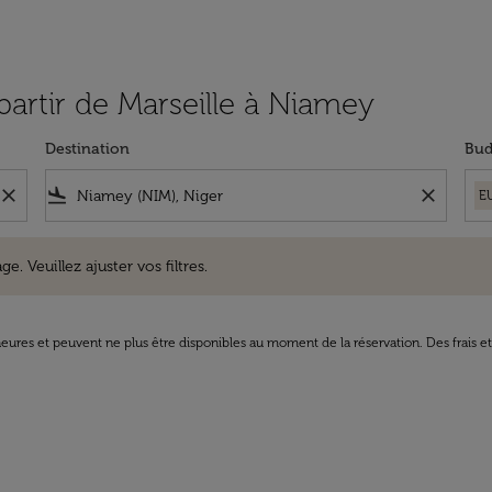
 partir de Marseille à Niamey
Destination
Bud
close
flight_land
close
E
uillez ajuster vos filtres.
e. Veuillez ajuster vos filtres.
8 heures et peuvent ne plus être disponibles au moment de la réservation. Des frais e