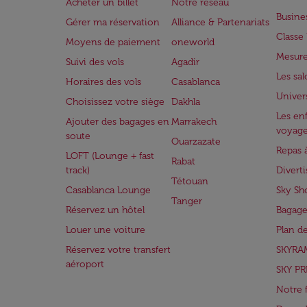
Acheter un billet
Notre réseau
Busine
Gérer ma réservation
Alliance & Partenariats
Class
Moyens de paiement
oneworld
Mesure
Suivi des vols
Agadir
Les sa
Horaires des vols
Casablanca
Univer
Choisissez votre siège
Dakhla
Les enf
Ajouter des bagages en
Marrakech
voyag
soute
Ouarzazate
Repas 
LOFT (Lounge + fast
Rabat
track)
Divert
Tétouan
Casablanca Lounge
Sky Sh
Tanger
Réservez un hôtel
Bagage
Louer une voiture
Plan d
Réservez votre transfert
SKYRA
aéroport
SKY PR
Notre 