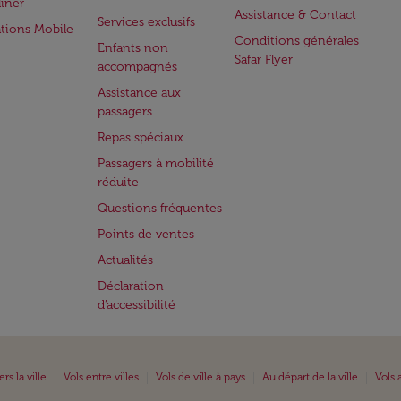
iner
Assistance & Contact
Services exclusifs
ations Mobile
Conditions générales
Enfants non
Safar Flyer
accompagnés
Assistance aux
passagers
Repas spéciaux
Passagers à mobilité
réduite
Questions fréquentes
Points de ventes
Actualités
Déclaration
d’accessibilité
|
|
|
|
ers la ville
Vols entre villes
Vols de ville à pays
Au départ de la ville
Vols 