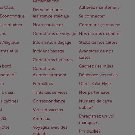
Réclamations
ss Class
Adhérez maintenant
Demander une
e Economique
assistance spéciale
Se connecter
s sanitaires
Nous contacter
Comment ça marche
lons
Conditions de voyage
Nos raisons d'adhérer
s Magique
Information Bagage
Statut de nos cartes
ants et le
Incident bagage
Avantages de nos
e
cartes
Conditions tarifaires
à bord
Gagnez des miles
Conditions
issement
d'enregistrement
Dépensez vos miles
op
Formalités
Offres Safar Flyer
 à main
Tarifs des services
Nos partenaires
es cabines
Correspondance
Numéro de carte
oublié?
M
Visas et vaccins
Enregistrez un vol
ESS
Animaux
manquant
flotte
Voyagez avec des
Pin oublié?
enfants