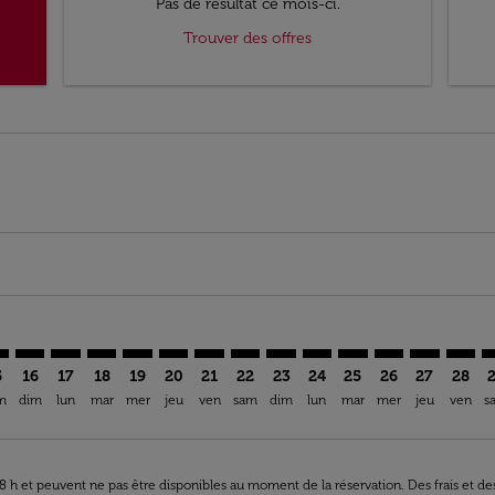
Pas de résultat ce mois-ci.
Trouver des offres
imer. Trouver des offres
sclaimer. Trouver des offres
s-disclaimer. Trouver des offres
ffers-disclaimer. Trouver des offres
iew-offers-disclaimer. Trouver des offres
mp-view-offers-disclaimer. Trouver des offres
M: cmp-view-offers-disclaimer. Trouver des offres
S–NIM: cmp-view-offers-disclaimer. Trouver des offres
MRS–NIM: cmp-view-offers-disclaimer. Trouver des offres
MRS–NIM: cmp-view-offers-disclaimer. Trouver des of
MRS–NIM: cmp-view-offers-disclaimer. Trouver de
MRS–NIM: cmp-view-offers-disclaimer. Trouve
MRS–NIM: cmp-view-offers-disclaimer. T
MRS–NIM: cmp-view-offers-disclaime
MRS–NIM: cmp-view-offers-discl
MRS–NIM: cmp-view-offers-d
MRS–NIM: cmp-view-offe
MRS–NIM: cmp-view-
MRS–NIM: cmp-v
MRS–NIM: 
MRS–N
M
5
16
17
18
19
20
21
22
23
24
25
26
27
28
m
dim
lun
mar
mer
jeu
ven
sam
dim
lun
mar
mer
jeu
ven
s
 48 h et peuvent ne pas être disponibles au moment de la réservation. Des frais et d