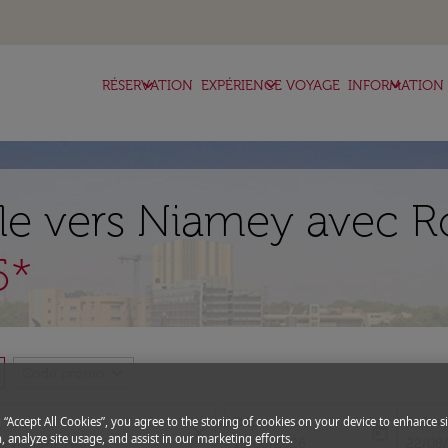
keyboard_arrow_down
keyboard_arrow_down
keyboard_arrow_down
RÉSERVATION
EXPÉRIENCE VOYAGE
INFORMATION
lle vers Niamey avec R
5*
expand_more
Code promo
Départ
Retou
g “Accept All Cookies”, you agree to the storing of cookies on your device to enhance si
close
today
, analyze site usage, and assist in our marketing efforts.
fc-booking-departure-date-aria-l
fc-boo
15/08/2026
22/08