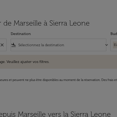
ir de Marseille à Sierra Leone
Destination
Bud
close
flight_land
keyboard_arrow_down
E
uillez ajuster vos filtres.
e. Veuillez ajuster vos filtres.
8 heures et peuvent ne plus être disponibles au moment de la réservation. Des frais e
puis Marseille vers la Sierra Leone