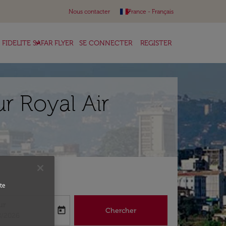
keyboard_arrow_down
Nous contacter
France
-
Français
keyboard_arrow_down
FIDELITE SAFAR FLYER
SE CONNECTER
REGISTER
ur Royal Air
te
ur
today
Chercher
abel
oking-return-date-aria-label
8/2026