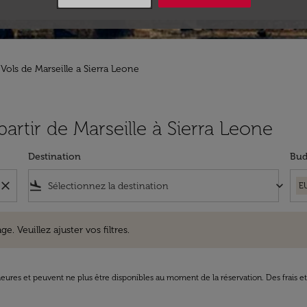
Vols de Marseille a Sierra Leone
partir de Marseille à Sierra Leone
Destination
Bud
close
flight_land
keyboard_arrow_down
E
uillez ajuster vos filtres.
e. Veuillez ajuster vos filtres.
8 heures et peuvent ne plus être disponibles au moment de la réservation. Des frais e