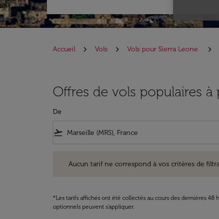
Accueil
Vols
Vols pour Sierra Leone
Offres de vols populaires à 
De
flight_takeoff
Aucun tarif ne correspond à vos critères de filtrage. Ve
Aucun tarif ne correspond à vos critères de filtrag
*Les tarifs affichés ont été collectés au cours des dernières 4
optionnels peuvent s'appliquer.