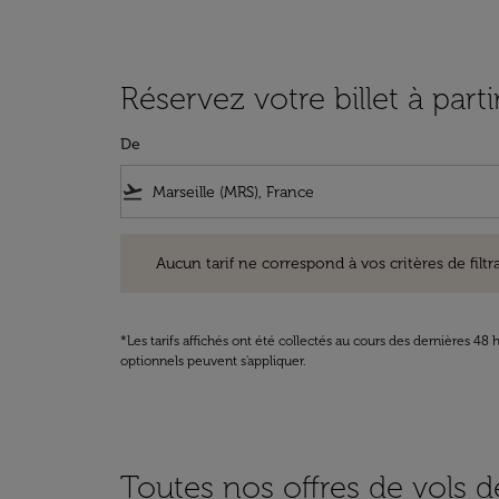
Réservez votre billet à part
De
flight_takeoff
Aucun tarif ne correspond à vos critères de filtrage. Ve
Aucun tarif ne correspond à vos critères de filtrag
*Les tarifs affichés ont été collectés au cours des dernières 4
optionnels peuvent s'appliquer.
Toutes nos offres de vols de