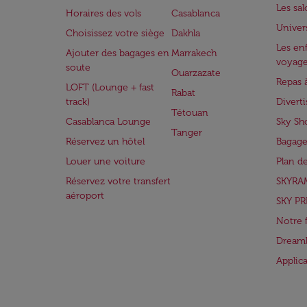
Les sa
Horaires des vols
Casablanca
Univer
Choisissez votre siège
Dakhla
Les enf
Ajouter des bagages en
Marrakech
voyag
soute
Ouarzazate
Repas 
LOFT (Lounge + fast
Rabat
track)
Divert
Tétouan
Casablanca Lounge
Sky Sh
Tanger
Réservez un hôtel
Bagage
Louer une voiture
Plan d
Réservez votre transfert
SKYRA
aéroport
SKY PR
Notre 
Dreaml
Applic