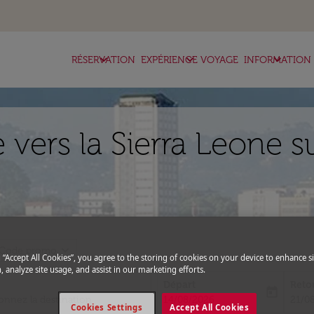
keyboard_arrow_down
keyboard_arrow_down
keyboard_arrow_down
RÉSERVATION
EXPÉRIENCE VOYAGE
INFORMATION
e vers la Sierra Leone s
expand_more
Code promo
g “Accept All Cookies”, you agree to the storing of cookies on your device to enhance si
, analyze site usage, and assist in our marketing efforts.
Départ
Reto
today
fc-booking-departure-date-aria-l
fc-bo
14/08/2026
21/0
Cookies Settings
Accept All Cookies