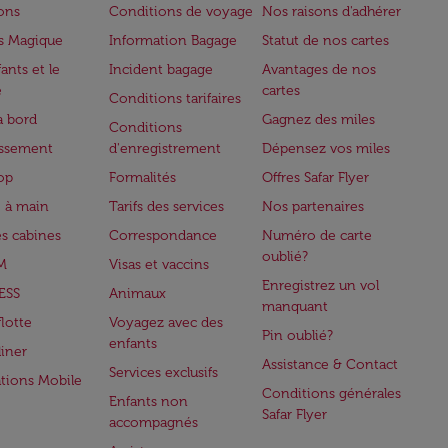
lons
Conditions de voyage
Nos raisons d'adhérer
s Magique
Information Bagage
Statut de nos cartes
ants et le
Incident bagage
Avantages de nos
e
cartes
Conditions tarifaires
à bord
Gagnez des miles
Conditions
issement
d'enregistrement
Dépensez vos miles
op
Formalités
Offres Safar Flyer
 à main
Tarifs des services
Nos partenaires
es cabines
Correspondance
Numéro de carte
oublié?
M
Visas et vaccins
Enregistrez un vol
ESS
Animaux
manquant
flotte
Voyagez avec des
Pin oublié?
enfants
iner
Assistance & Contact
Services exclusifs
ations Mobile
Conditions générales
Enfants non
Safar Flyer
accompagnés