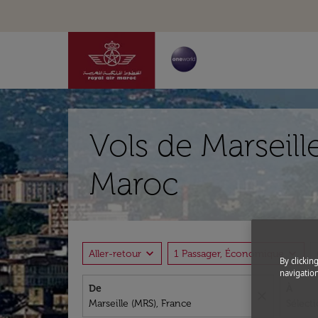
Vols de Marseill
Maroc
expand_more
expand_more
Aller-retour
1 Passager, Économique
By clickin
navigation
De
À
close