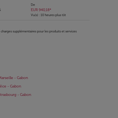
De
6
EUR 940,18
*
Vu(s) : 10 heures plus tôt
t charges supplémentaires pour les produits et services
Marseille - Gabon
Nice - Gabon
Strasbourg - Gabon