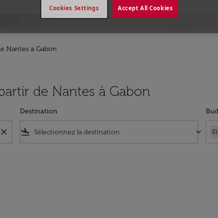
Cookies Settings
Accept All Cookies
de Nantes a Gabon
 partir de Nantes à Gabon
Destination
Bud
close
flight_land
keyboard_arrow_down
E