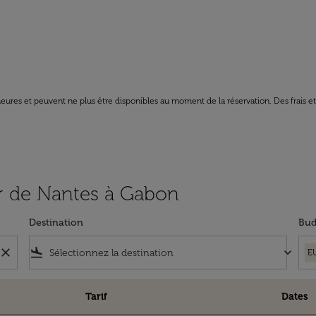
8 heures et peuvent ne plus être disponibles au moment de la réservation. Des frais e
tir de Nantes à Gabon
Destination
Bud
close
flight_land
keyboard_arrow_down
E
Tarif
Dates