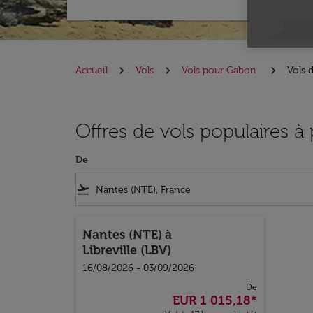
Accueil
Vols
Vols pour Gabon
Vols 
Offres de vols populaires à
De
flight_takeoff
Nantes (NTE)
à
Libreville (LBV)
16/08/2026 - 03/09/2026
De
EUR 1 015,18
*