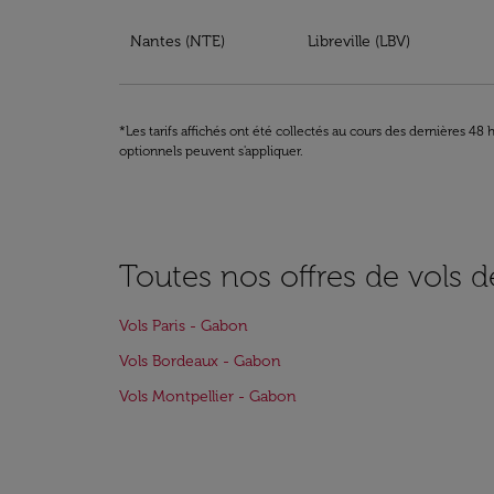
Réservez votre billet à partir de Nantes à Ga
Nantes (NTE)
Libreville (LBV)
*Les tarifs affichés ont été collectés au cours des dernières 4
optionnels peuvent s'appliquer.
Toutes nos offres de vols 
Vols Paris - Gabon
Vols Bordeaux - Gabon
Vols Montpellier - Gabon