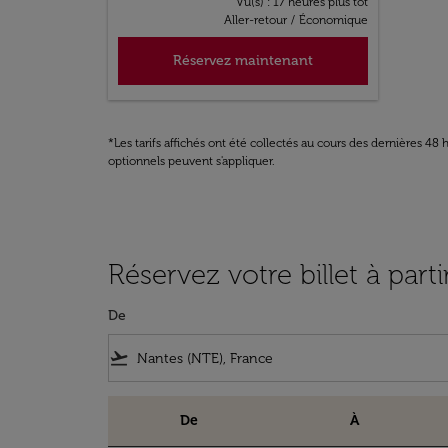
Vu(s) : 17 heures plus tôt
Aller-retour
/
Économique
Réservez maintenant
*Les tarifs affichés ont été collectés au cours des dernières 4
optionnels peuvent s'appliquer.
Réservez votre billet à par
De
flight_takeoff
De
À