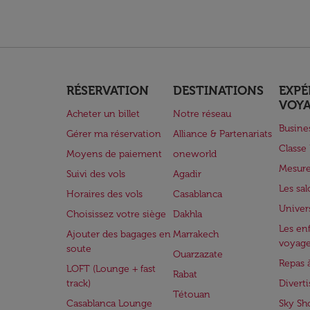
RÉSERVATION
DESTINATIONS
EXPÉ
VOY
Acheter un billet
Notre réseau
Busine
Gérer ma réservation
Alliance & Partenariats
Class
Moyens de paiement
oneworld
Mesure
Suivi des vols
Agadir
Les sa
Horaires des vols
Casablanca
Univer
Choisissez votre siège
Dakhla
Les enf
Ajouter des bagages en
Marrakech
voyag
soute
Ouarzazate
Repas 
LOFT (Lounge + fast
Rabat
track)
Divert
Tétouan
Casablanca Lounge
Sky Sh