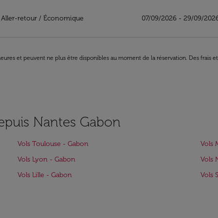
bon
Aller-retour
/
Économique
07/09/2026 - 29/09/202
8 heures et peuvent ne plus être disponibles au moment de la réservation. Des frais e
depuis Nantes Gabon
Vols Toulouse - Gabon
Vols 
Vols Lyon - Gabon
Vols 
Vols Lille - Gabon
Vols 