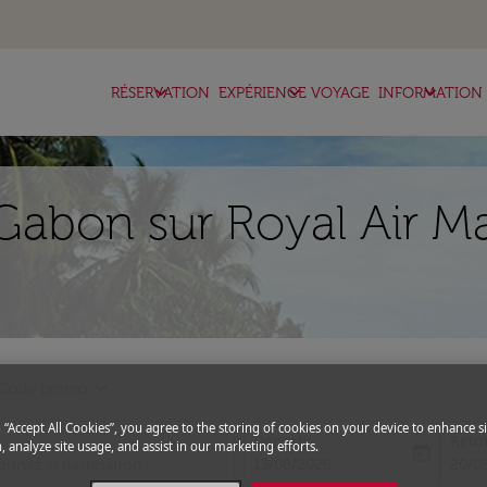
keyboard_arrow_down
keyboard_arrow_down
keyboard_arrow_down
RÉSERVATION
EXPÉRIENCE VOYAGE
INFORMATION
Gabon sur Royal Air M
expand_more
Code promo
g “Accept All Cookies”, you agree to the storing of cookies on your device to enhance si
Départ
Reto
, analyze site usage, and assist in our marketing efforts.
today
fc-booking-departure-date-aria-l
fc-bo
13/08/2026
20/0