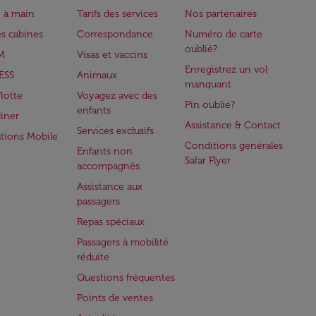
 à main
Tarifs des services
Nos partenaires
es cabines
Correspondance
Numéro de carte
oublié?
M
Visas et vaccins
Enregistrez un vol
ESS
Animaux
manquant
flotte
Voyagez avec des
Pin oublié?
enfants
iner
Assistance & Contact
Services exclusifs
ations Mobile
Conditions générales
Enfants non
Safar Flyer
accompagnés
Assistance aux
passagers
Repas spéciaux
Passagers à mobilité
réduite
Questions fréquentes
Points de ventes