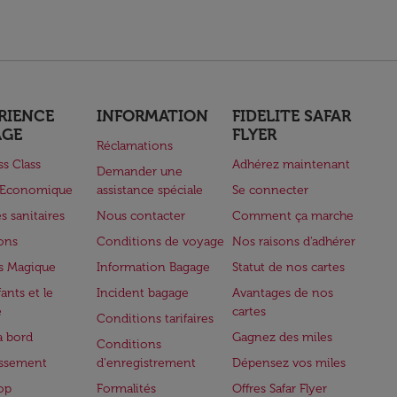
RIENCE
INFORMATION
FIDELITE SAFAR
AGE
FLYER
Réclamations
ss Class
Adhérez maintenant
Demander une
e Economique
assistance spéciale
Se connecter
s sanitaires
Nous contacter
Comment ça marche
lons
Conditions de voyage
Nos raisons d'adhérer
s Magique
Information Bagage
Statut de nos cartes
ants et le
Incident bagage
Avantages de nos
e
cartes
Conditions tarifaires
à bord
Gagnez des miles
Conditions
issement
d'enregistrement
Dépensez vos miles
op
Formalités
Offres Safar Flyer