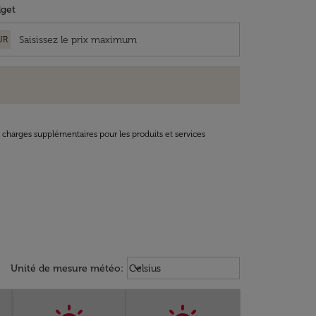
get
UR
t charges supplémentaires pour les produits et services
Weather unit option Celsius Select
keyboard_arrow_down
Unité de mesure météo
:
Celsius