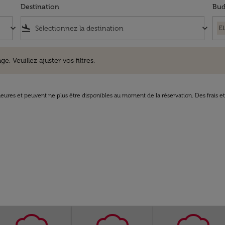
Destination
Bud
keyboard_arrow_down
flight_land
keyboard_arrow_down
E
uillez ajuster vos filtres.
e. Veuillez ajuster vos filtres.
8 heures et peuvent ne plus être disponibles au moment de la réservation. Des frais e