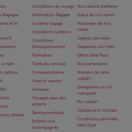
lons
Conditions de voyage
Nos raisons d'adhérer
s Magique
Information Bagage
Statut de nos cartes
ants et le
Incident bagage
Avantages de nos
e
cartes
Conditions tarifaires
à bord
Gagnez des miles
Conditions
issement
d'enregistrement
Dépensez vos miles
op
Formalités
Offres Safar Flyer
 à main
Tarifs des services
Nos partenaires
es cabines
Correspondance
Numéro de carte
oublié?
M
Visas et vaccins
Enregistrez un vol
ESS
Animaux
manquant
flotte
Voyagez avec des
Pin oublié?
enfants
iner
Assistance & Contact
Services exclusifs
ations Mobile
Conditions générales
Enfants non
Safar Flyer
accompagnés