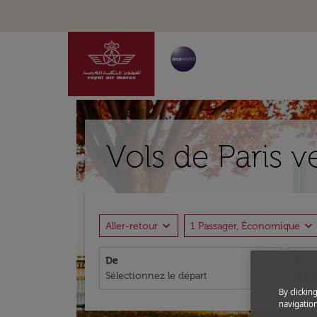
Vols de Paris 
expand_more
expand_more
Aller-retour
1 Passager, Économique
De
À
By clickin
navigation