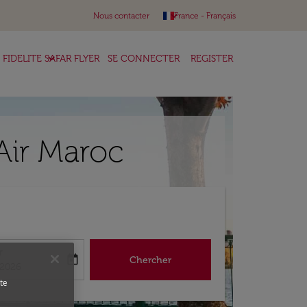
keyboard_arrow_down
Nous contacter
France
-
Français
keyboard_arrow_down
FIDELITE SAFAR FLYER
SE CONNECTER
REGISTER
Air Maroc
r
today
Chercher
abel
king-return-date-aria-label
/2026
te