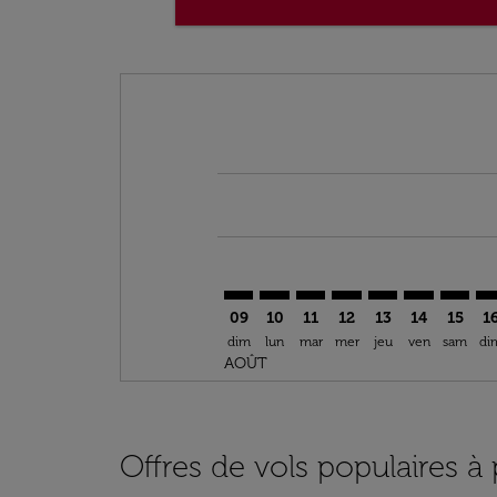
Displaying fares for août-2026
PAR–BOS: cmp-view-offers-discla
PAR–BOS: cmp-view-offers-di
PAR–BOS: cmp-view-offer
PAR–BOS: cmp-view-o
PAR–BOS: cmp-vi
PAR–BOS: c
PAR–BO
PA
09
10
11
12
13
14
15
1
dim
lun
mar
mer
jeu
ven
sam
di
AOÛT
Offres de vols populaires à 