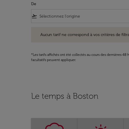
De
flight_takeoff
Aucun tarif ne correspond à vos critères de filtrage. Ve
Aucun tarif ne correspond à vos critères de filtrag
*Les tarifs affichés ont été collectés au cours des dernières 4
facultatifs peuvent appliquer.
Le temps à Boston