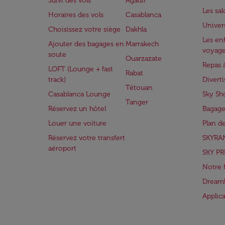
Suivi des vols
Agadir
Les sa
Horaires des vols
Casablanca
Univer
Choisissez votre siège
Dakhla
Les enf
Ajouter des bagages en
Marrakech
voyag
soute
Ouarzazate
Repas 
LOFT (Lounge + fast
Rabat
track)
Divert
Tétouan
Casablanca Lounge
Sky Sh
Tanger
Réservez un hôtel
Bagage
Louer une voiture
Plan d
Réservez votre transfert
SKYRA
aéroport
SKY PR
Notre 
Dreaml
Applic