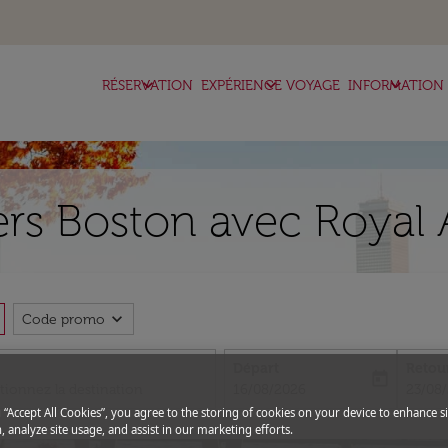
keyboard_arrow_down
keyboard_arrow_down
keyboard_arrow_down
RÉSERVATION
EXPÉRIENCE VOYAGE
INFORMATION
vers Boston avec Royal 
expand_more
Code promo
Départ
Retou
today
fc-booking-departure-date-aria-l
fc-boo
16/08/2026
23/08
g “Accept All Cookies”, you agree to the storing of cookies on your device to enhance si
, analyze site usage, and assist in our marketing efforts.