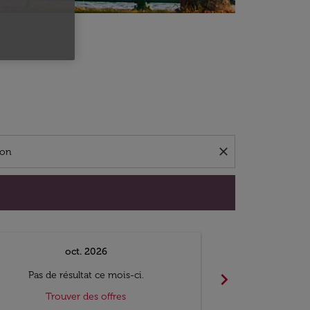
close
oct. 2026
n
chevron_right
Pas de résultat ce mois-ci.
Pas de ré
Trouver des offres
Trouv