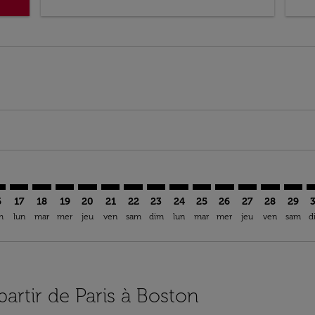
imer. Trouver des offres
sclaimer. Trouver des offres
s-disclaimer. Trouver des offres
ffers-disclaimer. Trouver des offres
ew-offers-disclaimer. Trouver des offres
mp-view-offers-disclaimer. Trouver des offres
S: cmp-view-offers-disclaimer. Trouver des offres
R–BOS: cmp-view-offers-disclaimer. Trouver des offres
PAR–BOS: cmp-view-offers-disclaimer. Trouver des offres
PAR–BOS: cmp-view-offers-disclaimer. Trouver des of
PAR–BOS: cmp-view-offers-disclaimer. Trouver de
PAR–BOS: cmp-view-offers-disclaimer. Trouve
PAR–BOS: cmp-view-offers-disclaimer. Tr
PAR–BOS: cmp-view-offers-disclaimer
PAR–BOS: cmp-view-offers-discla
PAR–BOS: cmp-view-offers-d
PAR–BOS: cmp-view-offe
PAR–BOS: cmp-view-
PAR–BOS: cmp-v
PAR–BOS: c
PAR–B
P
6
17
18
19
20
21
22
23
24
25
26
27
28
29
m
lun
mar
mer
jeu
ven
sam
dim
lun
mar
mer
jeu
ven
sam
d
partir de Paris à Boston