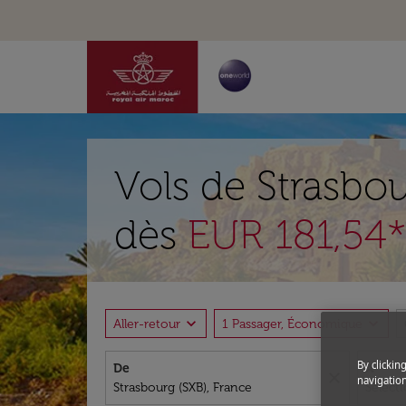
Vols de Strasbou
dès
EUR 181,54*
expand_more
expand_more
Aller-retour
1 Passager, Économique
By clickin
De
À
close
navigation