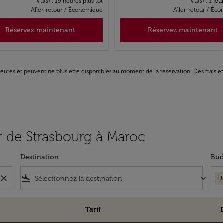
Vu(s) : 19 heures plus tôt
Vu(s) : 1 jou
Aller-retour
/
Économique
Aller-retour
/
Éco
Réservez maintenant
Réservez maintenant
8 heures et peuvent ne plus être disponibles au moment de la réservation. Des frais e
tir de Strasbourg à Maroc
Destination
Bud
close
flight_land
keyboard_arrow_down
E
Tarif