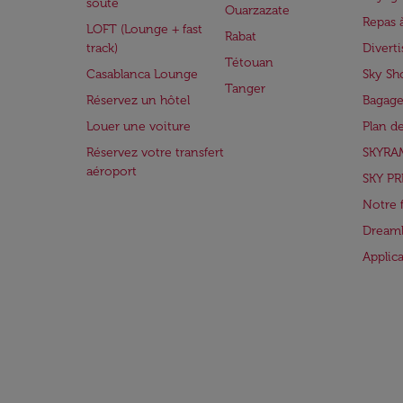
soute
Ouarzazate
Repas 
LOFT (Lounge + fast
Rabat
track)
Divert
Tétouan
Casablanca Lounge
Sky Sh
Tanger
Réservez un hôtel
Bagage
Louer une voiture
Plan d
Réservez votre transfert
SKYRA
aéroport
SKY PR
Notre 
Dreaml
Applic