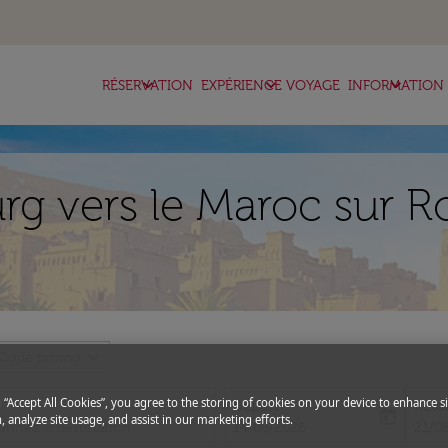
keyboard_arrow_down
keyboard_arrow_down
keyboard_arrow_down
RÉSERVATION
EXPÉRIENCE VOYAGE
INFORMATION
rg vers le Maroc sur R
expand_more
Code promo
g “Accept All Cookies”, you agree to the storing of cookies on your device to enhance si
Départ
Reto
today
, analyze site usage, and assist in our marketing efforts.
fc-booking-departure-date-aria-l
fc-bo
14/08/2026
21/0