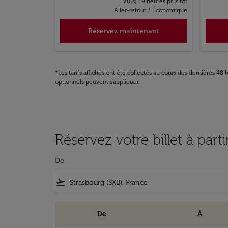
Vu(s) : 9 heures plus tôt
Aller-retour
/
Économique
Réservez maintenant
*Les tarifs affichés ont été collectés au cours des dernières 4
optionnels peuvent s'appliquer.
Réservez votre billet à par
De
flight_takeoff
De
À