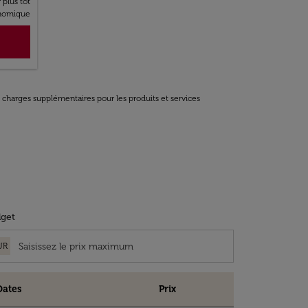
r plus tôt
nomique
t charges supplémentaires pour les produits et services
get
UR
Dates
Prix