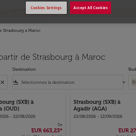
Cookies Settings
Accept All Cookies
e Strasbourg a Maroc
 partir de Strasbourg à Maroc
Destination
Bud
close
flight_land
keyboard_arrow_down
E
sbourg (SXB)
à
Strasbourg (SXB)
à
a (OUD)
Agadir (AGA)
2026 - 22/08/2026
22/08/2026 - 12/09/2026
De
EUR 663,23
*
EUR 27