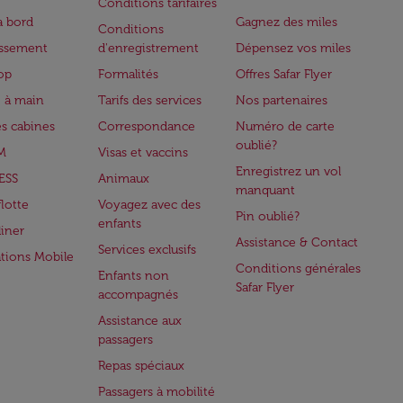
Conditions tarifaires
à bord
Gagnez des miles
Conditions
issement
d'enregistrement
Dépensez vos miles
op
Formalités
Offres Safar Flyer
 à main
Tarifs des services
Nos partenaires
es cabines
Correspondance
Numéro de carte
oublié?
M
Visas et vaccins
Enregistrez un vol
ESS
Animaux
manquant
flotte
Voyagez avec des
Pin oublié?
enfants
iner
Assistance & Contact
Services exclusifs
ations Mobile
Conditions générales
Enfants non
Safar Flyer
accompagnés
Assistance aux
passagers
Repas spéciaux
Passagers à mobilité