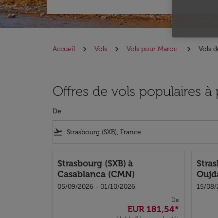
Accueil
Vols
Vols pour Maroc
Vols d
Offres de vols populaires à
De
flight_takeoff
Strasbourg (SXB)
à
Stra
Casablanca (CMN)
Oujd
05/09/2026 - 01/10/2026
15/08/
De
EUR 181,54
*