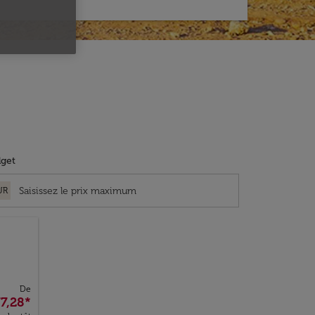
get
UR
De
7,28
*