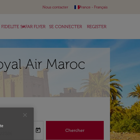
keyboard_arrow_down
Nous contacter
France
-
Français
keyboard_arrow_down
FIDELITE SAFAR FLYER
SE CONNECTER
REGISTER
oyal Air Maroc
te
ur
today
Chercher
abel
oking-return-date-aria-label
8/2026