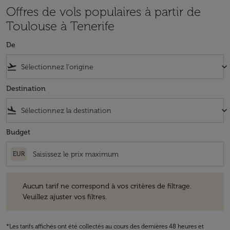
Offres de vols populaires à partir de
Toulouse à Tenerife
De
flight_takeoff
keyboard_arrow_down
Destination
flight_land
keyboard_arrow_down
Budget
EUR
Aucun tarif ne correspond à vos critères de filtrage. Veuillez ajuster v
Aucun tarif ne correspond à vos critères de filtrage.
Veuillez ajuster vos filtres.
*Les tarifs affichés ont été collectés au cours des dernières 48 heures et