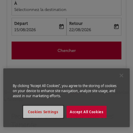
À
Sélectionnez la destination
Départ
Retour
today
today
fc-booking-departure-date-aria-label
fc-booking-return-date-aria-label
15/08/2026
22/08/2026
Chercher
By clicking “Accept All Cookies”, you agree to the storing of cookies
on your device to enhance site navigation, analyze site usage, and
Accueil
Vols
Vols pour Espagne
Vols de Toulouse
assist in our marketing efforts.
a Tenerife
Cookies Settings
Accept All Cookies
Prochains Vols de Toulouse vers
Aucun tarif trouvé pour les options populaires sélectio
Tenerife