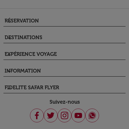
RÉSERVATION
keyboard_arrow_down
DESTINATIONS
keyboard_arrow_down
EXPÉRIENCE VOYAGE
keyboard_arrow_down
INFORMATION
keyboard_arrow_down
FIDELITE SAFAR FLYER
keyboard_arrow_down
Suivez-nous