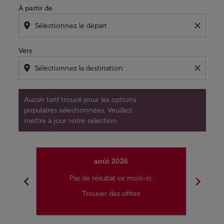
À partir de
location_on
close
Vers
location_on
close
Aucun tarif trouvé pour les options
populaires sélectionnées. Veuillez
mettre à jour votre sélection.
août 2026
chevron_left
chevron_right
Pas de résultat ce mois-ci.
Trouver des offres