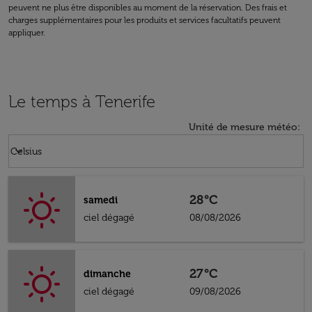
peuvent ne plus être disponibles au moment de la réservation. Des frais et
charges supplémentaires pour les produits et services facultatifs peuvent
appliquer.
Le temps à Tenerife
Unité de mesure météo
:
Weather unit option Celsius Selected
keyboard_arrow_down
Celsius
28°C
samedi
ciel dégagé
08/08/2026
27°C
dimanche
ciel dégagé
09/08/2026