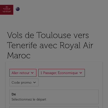

Vols de Toulouse vers
Tenerife avec Royal Air
Maroc
expand_more
expand_more
Aller-retour
1 Passager, Économique
expand_more
Code promo
De
Sélectionnez le départ