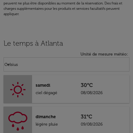
peuvent ne plus être disponibles au moment de la réservation. Des frais et
charges supplémentaires pour les produits et services facultatifs peuvent
appliquer.
Le temps à Atlanta
Unité de mesure météo
:
Weather unit option Celsius Selected
keyboard_arrow_down
Celsius
30°C
samedi
ciel dégagé
08/08/2026
31°C
dimanche
légère pluie
09/08/2026