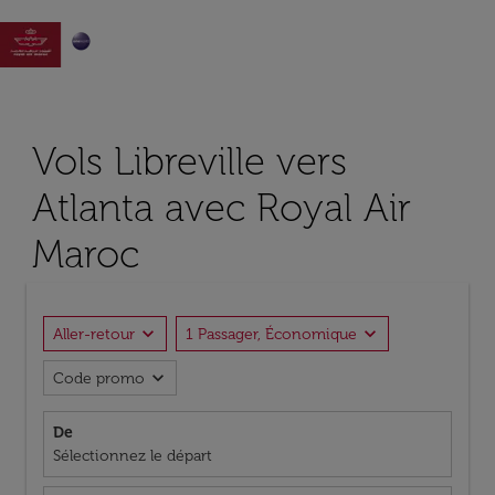

Vols Libreville vers
Atlanta avec Royal Air
Maroc
expand_more
expand_more
Aller-retour
1 Passager, Économique
expand_more
Code promo
De
Sélectionnez le départ