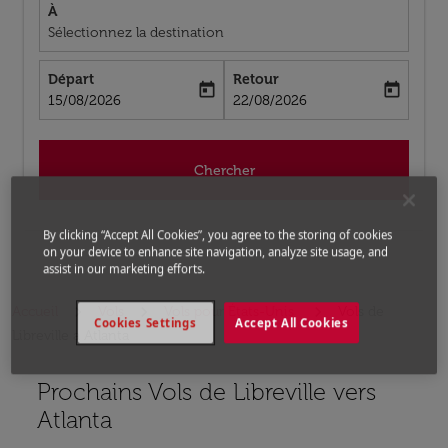
À
Sélectionnez la destination
Départ
Retour
today
today
fc-booking-departure-date-aria-label
fc-booking-return-date-aria-label
15/08/2026
22/08/2026
Chercher
By clicking “Accept All Cookies”, you agree to the storing of cookies
on your device to enhance site navigation, analyze site usage, and
assist in our marketing efforts.
Accueil
Vols
Vols pour États-Unis
Vols de
Cookies Settings
Accept All Cookies
Libreville a Atlanta
Prochains Vols de Libreville vers
Aucun tarif trouvé pour les options populaires sélectio
Atlanta