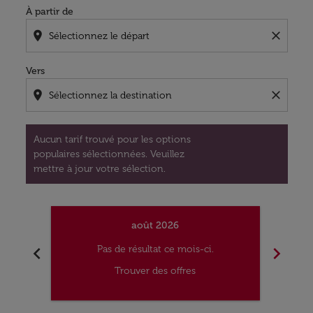
À partir de
location_on
close
Vers
location_on
close
Aucun tarif trouvé pour les options
populaires sélectionnées. Veuillez
mettre à jour votre sélection.
août 2026
chevron_left
chevron_right
Pas de résultat ce mois-ci.
Trouver des offres