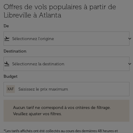
Offres de vols populaires à partir de
Libreville à Atlanta
De
flight_takeoff
keyboard_arrow_down
Destination
flight_land
keyboard_arrow_down
Budget
XAF
Aucun tarif ne correspond à vos critères de filtrage. Veuillez ajuster v
Aucun tarif ne correspond à vos critères de filtrage.
Veuillez ajuster vos filtres.
*Les tarifs affichés ont été collectés au cours des dernières 48 heures et