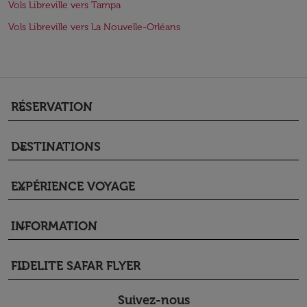
Vols Libreville vers Tampa
Vols Libreville vers La Nouvelle-Orléans
RÉSERVATION
keyboard_arrow_down
DESTINATIONS
keyboard_arrow_down
EXPÉRIENCE VOYAGE
keyboard_arrow_down
INFORMATION
keyboard_arrow_down
FIDELITE SAFAR FLYER
keyboard_arrow_down
Suivez-nous