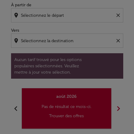
À partir de
location_on
close
Vers
location_on
close
Aucun tarif trouvé pour les options
populaires sélectionnées. Veuillez
mettre à jour votre sélection.
août 2026
chevron_left
chevron_right
Pas de résultat ce mois-ci.
Trouver des offres