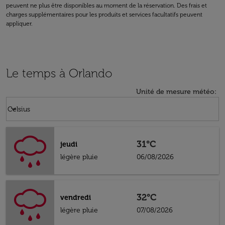
peuvent ne plus être disponibles au moment de la réservation. Des frais et
charges supplémentaires pour les produits et services facultatifs peuvent
appliquer.
Le temps à Orlando
Unité de mesure météo
:
Weather unit option Celsius Selected
keyboard_arrow_down
Celsius
31°C
jeudi
légère pluie
06/08/2026
32°C
vendredi
légère pluie
07/08/2026