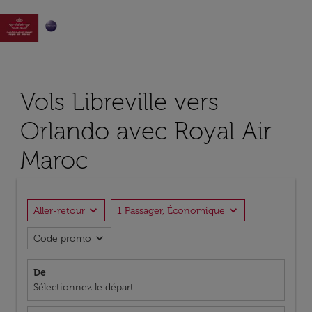

Vols Libreville vers
Orlando avec Royal Air
Maroc
expand_more
expand_more
Aller-retour
1 Passager, Économique
expand_more
Code promo
De
Sélectionnez le départ