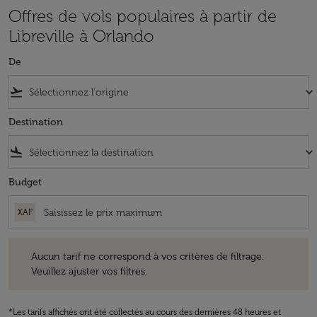
Offres de vols populaires à partir de
Libreville à Orlando
De
flight_takeoff
keyboard_arrow_down
Destination
flight_land
keyboard_arrow_down
Budget
XAF
Aucun tarif ne correspond à vos critères de filtrage. Veuillez ajuster v
Aucun tarif ne correspond à vos critères de filtrage.
Veuillez ajuster vos filtres.
*Les tarifs affichés ont été collectés au cours des dernières 48 heures et