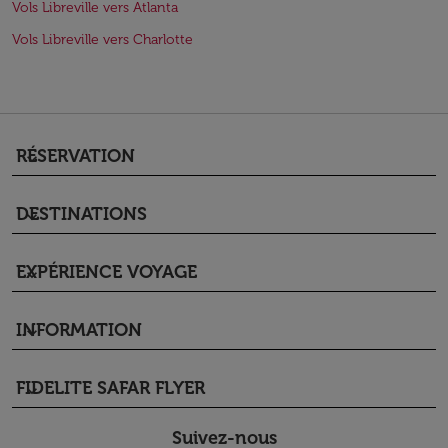
Vols Libreville vers Atlanta
Vols Libreville vers Charlotte
RÉSERVATION
keyboard_arrow_down
DESTINATIONS
keyboard_arrow_down
EXPÉRIENCE VOYAGE
keyboard_arrow_down
INFORMATION
keyboard_arrow_down
FIDELITE SAFAR FLYER
keyboard_arrow_down
Suivez-nous