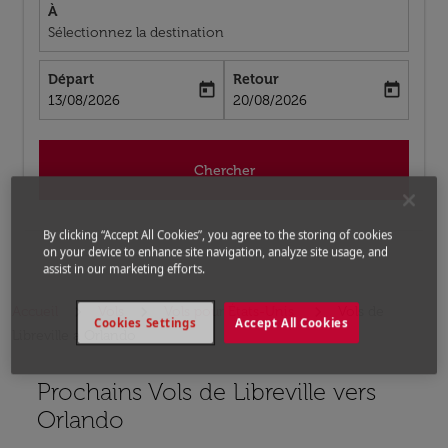
À
Sélectionnez la destination
Départ
Retour
today
today
fc-booking-departure-date-aria-label
fc-booking-return-date-aria-label
13/08/2026
20/08/2026
Chercher
By clicking “Accept All Cookies”, you agree to the storing of cookies
on your device to enhance site navigation, analyze site usage, and
assist in our marketing efforts.
Accueil
Vols
Vols pour États-Unis
Vols de
Cookies Settings
Accept All Cookies
Libreville a Orlando
Prochains Vols de Libreville vers
Aucun tarif trouvé pour les options populaires sélectio
Orlando