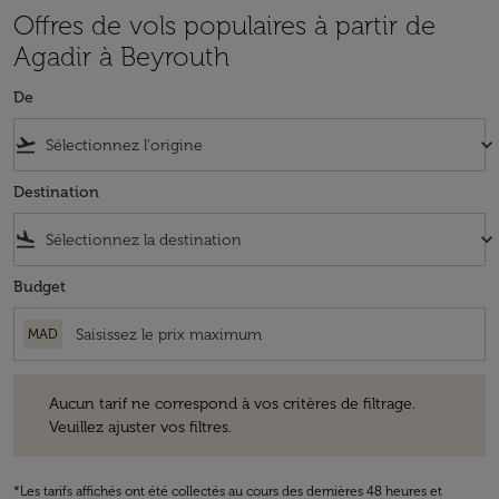
Offres de vols populaires à partir de
Agadir à Beyrouth
De
flight_takeoff
keyboard_arrow_down
Destination
flight_land
keyboard_arrow_down
Budget
MAD
Aucun tarif ne correspond à vos critères de filtrage. Veuillez ajuster v
Aucun tarif ne correspond à vos critères de filtrage.
Veuillez ajuster vos filtres.
*Les tarifs affichés ont été collectés au cours des dernières 48 heures et