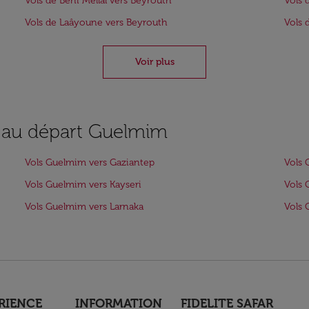
Vols de Béni Mellal vers Beyrouth
Vols 
Vols de Laâyoune vers Beyrouth
Vols 
Voir plus
s au départ Guelmim
Vols Guelmim vers Gaziantep
Vols 
Vols Guelmim vers Kayseri
Vols 
Vols Guelmim vers Larnaka
Vols 
RIENCE
INFORMATION
FIDELITE SAFAR