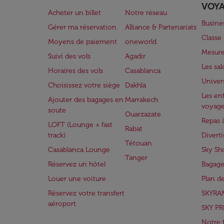
VOY
Acheter un billet
Notre réseau
Busine
Gérer ma réservation
Alliance & Partenariats
Class
Moyens de paiement
oneworld
Mesure
Suivi des vols
Agadir
Les sa
Horaires des vols
Casablanca
Univer
Choisissez votre siège
Dakhla
Les enf
Ajouter des bagages en
Marrakech
voyag
soute
Ouarzazate
Repas 
LOFT (Lounge + fast
Rabat
track)
Divert
Tétouan
Casablanca Lounge
Sky Sh
Tanger
Réservez un hôtel
Bagage
Louer une voiture
Plan d
Réservez votre transfert
SKYRA
aéroport
SKY PR
Notre 