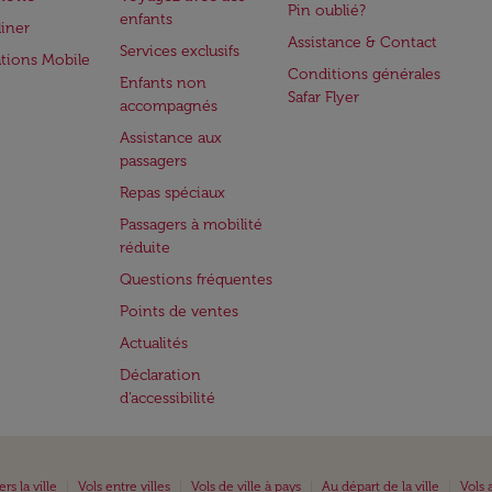
Pin oublié?
enfants
iner
Assistance & Contact
Services exclusifs
ations Mobile
Conditions générales
Enfants non
Safar Flyer
accompagnés
Assistance aux
passagers
Repas spéciaux
Passagers à mobilité
réduite
Questions fréquentes
Points de ventes
Actualités
Déclaration
d’accessibilité
|
|
|
|
ers la ville
Vols entre villes
Vols de ville à pays
Au départ de la ville
Vols 