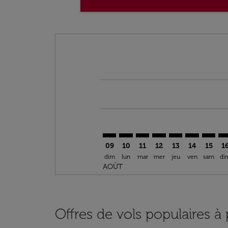
Displaying fares for août-2026
GLN–BEY: cmp-view-offers-discla
GLN–BEY: cmp-view-offers-di
GLN–BEY: cmp-view-offer
GLN–BEY: cmp-view-o
GLN–BEY: cmp-vi
GLN–BEY: c
GLN–BE
GL
09
10
11
12
13
14
15
1
dim
lun
mar
mer
jeu
ven
sam
di
AOÛT
Offres de vols populaires 