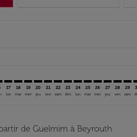
imer. Trouver des offres
sclaimer. Trouver des offres
s-disclaimer. Trouver des offres
ffers-disclaimer. Trouver des offres
ew-offers-disclaimer. Trouver des offres
mp-view-offers-disclaimer. Trouver des offres
Y: cmp-view-offers-disclaimer. Trouver des offres
N–BEY: cmp-view-offers-disclaimer. Trouver des offres
GLN–BEY: cmp-view-offers-disclaimer. Trouver des offres
GLN–BEY: cmp-view-offers-disclaimer. Trouver des off
GLN–BEY: cmp-view-offers-disclaimer. Trouver de
GLN–BEY: cmp-view-offers-disclaimer. Trouve
GLN–BEY: cmp-view-offers-disclaimer. Tr
GLN–BEY: cmp-view-offers-disclaimer
GLN–BEY: cmp-view-offers-discla
GLN–BEY: cmp-view-offers-d
GLN–BEY: cmp-view-offe
GLN–BEY: cmp-view-
GLN–BEY: cmp-v
GLN–BEY: c
GLN–B
G
6
17
18
19
20
21
22
23
24
25
26
27
28
29
m
lun
mar
mer
jeu
ven
sam
dim
lun
mar
mer
jeu
ven
sam
d
à partir de Guelmim à Beyrouth