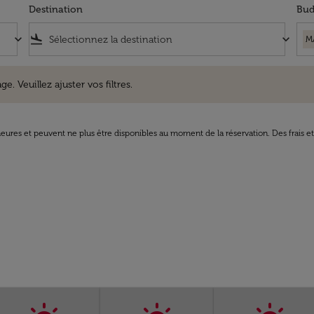
Destination
Bud
keyboard_arrow_down
flight_land
keyboard_arrow_down
M
uillez ajuster vos filtres.
e. Veuillez ajuster vos filtres.
8 heures et peuvent ne plus être disponibles au moment de la réservation. Des frais e