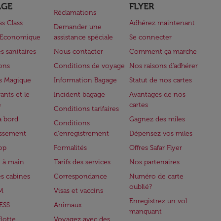
AGE
FLYER
Réclamations
ss Class
Adhérez maintenant
Demander une
e Economique
assistance spéciale
Se connecter
s sanitaires
Nous contacter
Comment ça marche
lons
Conditions de voyage
Nos raisons d'adhérer
s Magique
Information Bagage
Statut de nos cartes
ants et le
Incident bagage
Avantages de nos
e
cartes
Conditions tarifaires
à bord
Gagnez des miles
Conditions
issement
d'enregistrement
Dépensez vos miles
op
Formalités
Offres Safar Flyer
 à main
Tarifs des services
Nos partenaires
es cabines
Correspondance
Numéro de carte
oublié?
M
Visas et vaccins
Enregistrez un vol
ESS
Animaux
manquant
flotte
Voyagez avec des