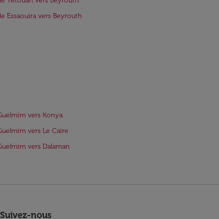
de Tétouan vers Beyrouth
de Essaouira vers Beyrouth
Guelmim vers Konya
Guelmim vers Le Caire
Guelmim vers Dalaman
Suivez-nous