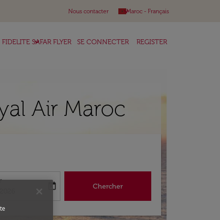
keyboard_arrow_down
Nous contacter
Maroc
-
Français
keyboard_arrow_down
FIDELITE SAFAR FLYER
SE CONNECTER
REGISTER
yal Air Maroc
r
today
Chercher
abel
king-return-date-aria-label
/2026
te