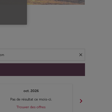
close
oct. 2026
n
chevron_right
Pas de résultat ce mois-ci.
Pas de ré
Trouver des offres
Trouv