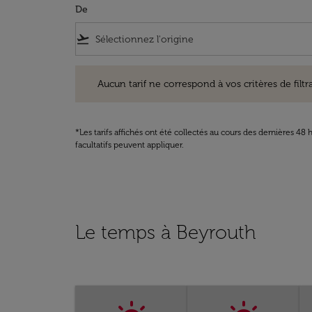
De
flight_takeoff
Aucun tarif ne correspond à vos critères de filtrage. Ve
Aucun tarif ne correspond à vos critères de filtrag
*Les tarifs affichés ont été collectés au cours des dernières 4
facultatifs peuvent appliquer.
Le temps à Beyrouth