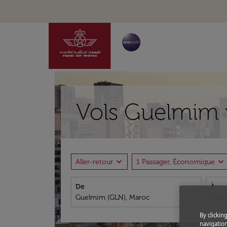
Vols Guelmim 
expand_more
expand_more
Aller-retour
1 Passager, Économique
De
À
close
By clickin
navigation