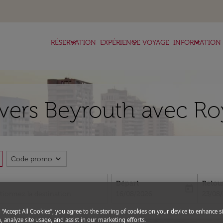
keyboard_arrow_down
keyboard_arrow_down
keyboard_arrow_down
RÉSERVATION
EXPÉRIENCE VOYAGE
INFORMATION
vers Beyrouth avec Ro
expand_more
Code promo
Départ
Retou
today
fc-booking-departure-date-aria-l
fc-boo
16/08/2026
23/08
g “Accept All Cookies”, you agree to the storing of cookies on your device to enhance si
, analyze site usage, and assist in our marketing efforts.