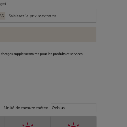
get
AD
t charges supplémentaires pour les produits et services
Weather unit option Celsius Select
keyboard_arrow_down
Unité de mesure météo
:
Celsius