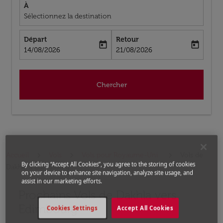
À
Sélectionnez la destination
Départ
Retour
today
today
fc-booking-departure-date-aria-label
fc-booking-return-date-aria-label
14/08/2026
21/08/2026
Chercher
Accueil
Vols
Vols pour Royaume-Uni
Vols de
By clicking “Accept All Cookies”, you agree to the storing of cookies
Dakhla a Edimbourg
on your device to enhance site navigation, analyze site usage, and
assist in our marketing efforts.
Prochains Vols de Dakhla vers
Aucun tarif trouvé pour les options populaires sélectio
Edimbourg
Cookies Settings
Accept All Cookies