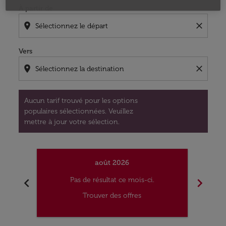
À partir de
location_on
close
Vers
location_on
close
Aucun tarif trouvé pour les options
populaires sélectionnées. Veuillez
mettre à jour votre sélection.
août 2026
chevron_left
chevron_right
Pas de résultat ce mois-ci.
Trouver des offres