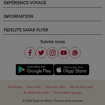
EXPÉRIENCE VOYAGE
keyboard_arrow_down
INFORMATION
keyboard_arrow_down
FIDELITE SAFAR FLYER
keyboard_arrow_down
Suivez-nous
|
|
|
|
Vers le pays
Vers la ville
Vols entre villes
Vols de ville à pays
|
Au départ de la ville
Vols au départ du pays
© 2026 Royal Air Maroc. Tous les droits réservés