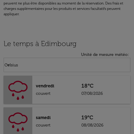
peuvent ne plus être disponibles au moment de la réservation. Des frais et
charges supplémentaires pour les produits et services facultatifs peuvent
appliquer.
Le temps à Edimbourg
Unité de mesure météo
:
Weather unit option Celsius Selected
keyboard_arrow_down
Celsius
18°C
vendredi
couvert
07/08/2026
19°C
samedi
couvert
08/08/2026