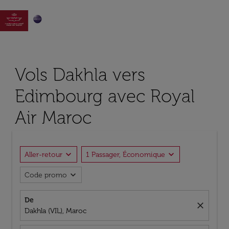

Vols Dakhla vers
Edimbourg avec Royal
Air Maroc
expand_more
expand_more
Aller-retour
1 Passager, Économique
expand_more
Code promo
De
close
Dakhla (VIL), Maroc