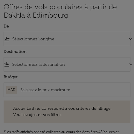
Offres de vols populaires à partir de
Dakhla à Edimbourg
De
flight_takeoff
keyboard_arrow_down
Destination
flight_land
keyboard_arrow_down
Budget
MAD
Aucun tarif ne correspond à vos critères de filtrage. Veuillez ajuster v
Aucun tarif ne correspond à vos critères de filtrage.
Veuillez ajuster vos filtres.
*Les tarifs affichés ont été collectés au cours des dernières 48 heures et