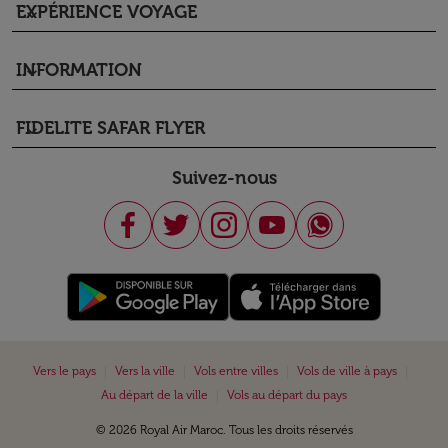
EXPÉRIENCE VOYAGE
keyboard_arrow_down
INFORMATION
keyboard_arrow_down
FIDELITE SAFAR FLYER
keyboard_arrow_down
Suivez-nous
|
|
|
|
Vers le pays
Vers la ville
Vols entre villes
Vols de ville à pays
|
Au départ de la ville
Vols au départ du pays
© 2026 Royal Air Maroc. Tous les droits réservés