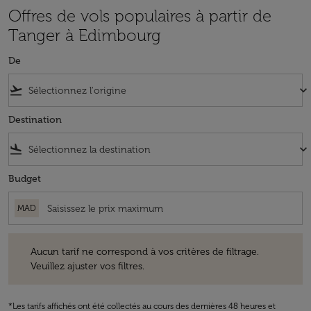
Offres de vols populaires à partir de
Tanger à Edimbourg
De
flight_takeoff
keyboard_arrow_down
Destination
flight_land
keyboard_arrow_down
Budget
MAD
Aucun tarif ne correspond à vos critères de filtrage. Veuillez ajuster v
Aucun tarif ne correspond à vos critères de filtrage.
Veuillez ajuster vos filtres.
*Les tarifs affichés ont été collectés au cours des dernières 48 heures et