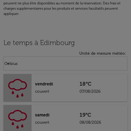
peuvent ne plus être disponibles au moment de la réservation. Des frais et
charges supplémentaires pour les produits et services facultatifs peuvent
appliquer.
Le temps à Edimbourg
Unité de mesure météo
:
Weather unit option Celsius Selected
keyboard_arrow_down
Celsius
18°C
vendredi
couvert
07/08/2026
19°C
samedi
couvert
08/08/2026