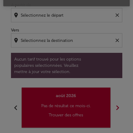
À partir de
location_on
close
Vers
location_on
close
Aucun tarif trouvé pour les options
populaires sélectionnées. Veuillez
mettre à jour votre sélection.
août 2026
chevron_left
chevron_right
Pas de résultat ce mois-ci.
Trouver des offres