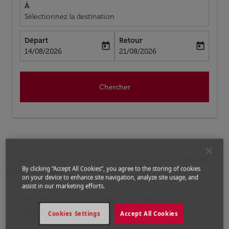
À
Sélectionnez la destination
Départ
Retour
today
today
fc-booking-departure-date-aria-label
fc-booking-return-date-aria-label
14/08/2026
21/08/2026
Chercher
Accueil
Vols
Vols pour Royaume-Uni
Vols de
By clicking “Accept All Cookies”, you agree to the storing of cookies
Tanger a Edimbourg
on your device to enhance site navigation, analyze site usage, and
assist in our marketing efforts.
Prochains Vols de Tanger vers
Aucun tarif trouvé pour les options populaires sélectio
Edimbourg
Cookies Settings
Accept All Cookies