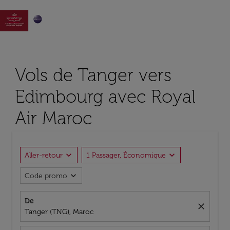

Vols de Tanger vers
Edimbourg avec Royal
Air Maroc
expand_more
expand_more
Aller-retour
1 Passager, Économique
expand_more
Code promo
De
close
Tanger (TNG), Maroc