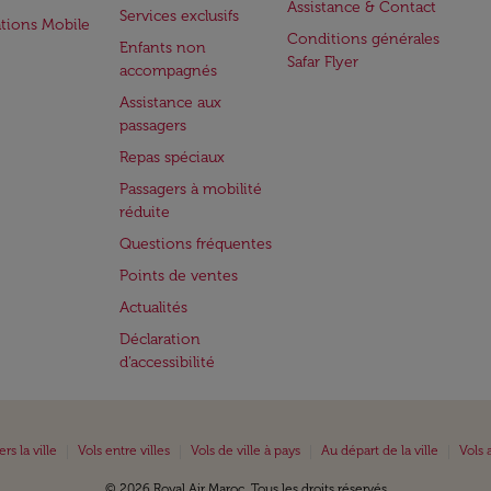
Assistance & Contact
Services exclusifs
ations Mobile
Conditions générales
Enfants non
Safar Flyer
accompagnés
Assistance aux
passagers
Repas spéciaux
Passagers à mobilité
réduite
Questions fréquentes
Points de ventes
Actualités
Déclaration
d’accessibilité
|
|
|
|
ers la ville
Vols entre villes
Vols de ville à pays
Au départ de la ville
Vols 
© 2026 Royal Air Maroc. Tous les droits réservés