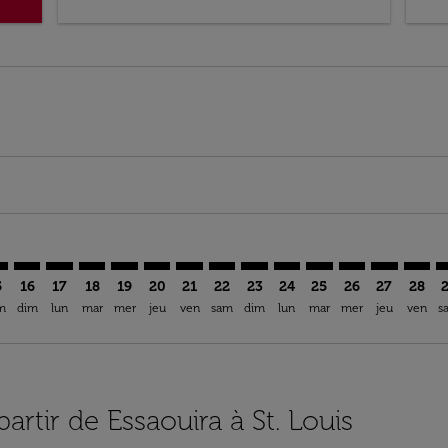
mer. Trouver des offres
claimer. Trouver des offres
s-disclaimer. Trouver des offres
ffers-disclaimer. Trouver des offres
ew-offers-disclaimer. Trouver des offres
p-view-offers-disclaimer. Trouver des offres
L: cmp-view-offers-disclaimer. Trouver des offres
U–STL: cmp-view-offers-disclaimer. Trouver des offres
ESU–STL: cmp-view-offers-disclaimer. Trouver des offres
ESU–STL: cmp-view-offers-disclaimer. Trouver des off
ESU–STL: cmp-view-offers-disclaimer. Trouver des
ESU–STL: cmp-view-offers-disclaimer. Trouver
ESU–STL: cmp-view-offers-disclaimer. Tr
ESU–STL: cmp-view-offers-disclaimer
ESU–STL: cmp-view-offers-discla
ESU–STL: cmp-view-offers-di
ESU–STL: cmp-view-offe
ESU–STL: cmp-view-
ESU–STL: cmp-v
ESU–STL: c
ESU–S
E
5
16
17
18
19
20
21
22
23
24
25
26
27
28
m
dim
lun
mar
mer
jeu
ven
sam
dim
lun
mar
mer
jeu
ven
s
partir de Essaouira à St. Louis