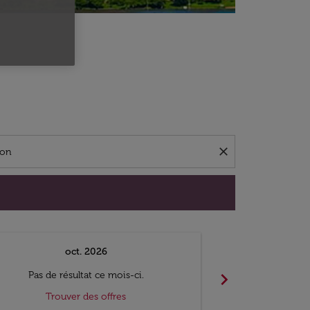
close
oct. 2026
n
chevron_right
Pas de résultat ce mois-ci.
Pas de ré
Trouver des offres
Trouv