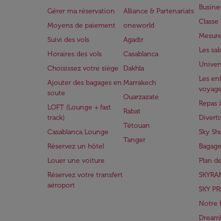
Busine
Gérer ma réservation
Alliance & Partenariats
Class
Moyens de paiement
oneworld
Mesure
Suivi des vols
Agadir
Les sa
Horaires des vols
Casablanca
Univer
Choisissez votre siège
Dakhla
Les enf
Ajouter des bagages en
Marrakech
voyag
soute
Ouarzazate
Repas 
LOFT (Lounge + fast
Rabat
track)
Divert
Tétouan
Casablanca Lounge
Sky Sh
Tanger
Réservez un hôtel
Bagage
Louer une voiture
Plan d
Réservez votre transfert
SKYRA
aéroport
SKY PR
Notre 
Dreaml