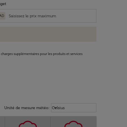
get
AD
t charges supplémentaires pour les produits et services
Weather unit option Celsius Select
keyboard_arrow_down
Unité de mesure météo
:
Celsius