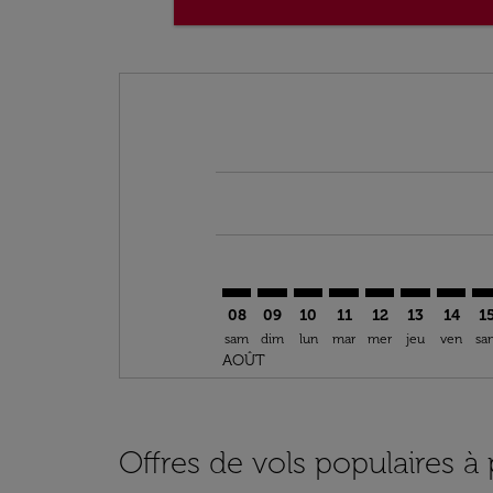
Displaying fares for août-2026
ESU–STL: cmp-view-offers-disclai
ESU–STL: cmp-view-offers-dis
ESU–STL: cmp-view-offer
ESU–STL: cmp-view-o
ESU–STL: cmp-vi
ESU–STL: cm
ESU–ST
ES
08
09
10
11
12
13
14
1
sam
dim
lun
mar
mer
jeu
ven
sa
AOÛT
Offres de vols populaires à 