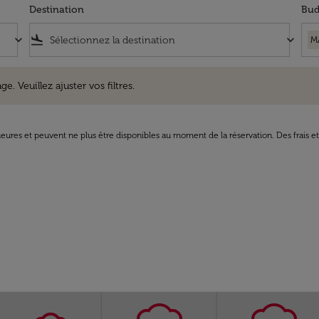
Destination
Bud
keyboard_arrow_down
flight_land
keyboard_arrow_down
M
uillez ajuster vos filtres.
e. Veuillez ajuster vos filtres.
8 heures et peuvent ne plus être disponibles au moment de la réservation. Des frais e