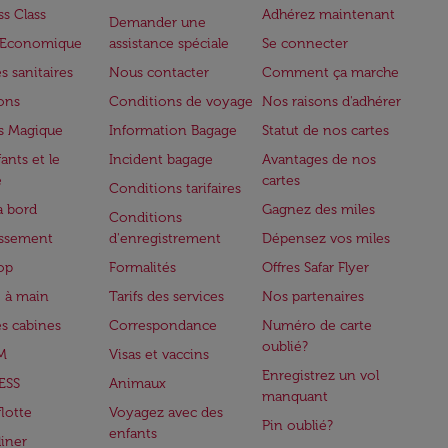
ss Class
Adhérez maintenant
Demander une
e Economique
assistance spéciale
Se connecter
s sanitaires
Nous contacter
Comment ça marche
lons
Conditions de voyage
Nos raisons d'adhérer
s Magique
Information Bagage
Statut de nos cartes
ants et le
Incident bagage
Avantages de nos
e
cartes
Conditions tarifaires
à bord
Gagnez des miles
Conditions
issement
d'enregistrement
Dépensez vos miles
op
Formalités
Offres Safar Flyer
 à main
Tarifs des services
Nos partenaires
es cabines
Correspondance
Numéro de carte
oublié?
M
Visas et vaccins
Enregistrez un vol
ESS
Animaux
manquant
flotte
Voyagez avec des
Pin oublié?
enfants
iner