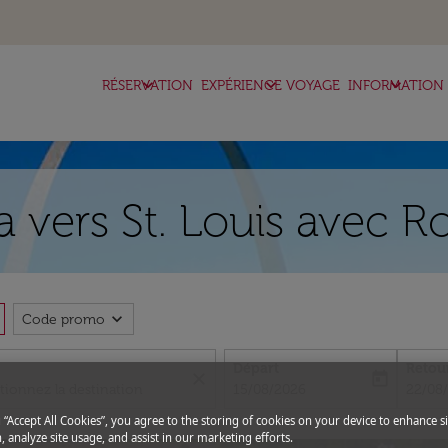
keyboard_arrow_down
keyboard_arrow_down
keyboard_arrow_down
RÉSERVATION
EXPÉRIENCE VOYAGE
INFORMATION
a vers St. Louis avec R
expand_more
Code promo
Départ
Retou
close
today
fc-booking-departure-date-aria-l
fc-boo
15/08/2026
22/08
g “Accept All Cookies”, you agree to the storing of cookies on your device to enhance si
, analyze site usage, and assist in our marketing efforts.