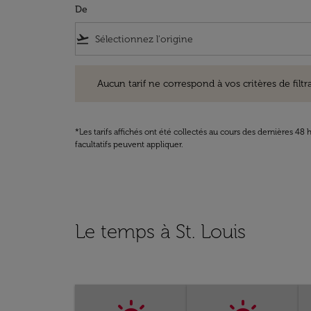
De
flight_takeoff
Aucun tarif ne correspond à vos critères de filtrage. Ve
Aucun tarif ne correspond à vos critères de filtrag
*Les tarifs affichés ont été collectés au cours des dernières 4
facultatifs peuvent appliquer.
Le temps à St. Louis