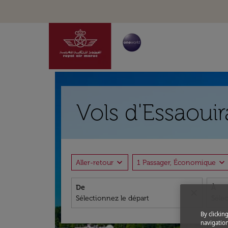
Vols d'Essaouir
expand_more
expand_more
Aller-retour
1 Passager, Économique
De
À
close
By clickin
navigation