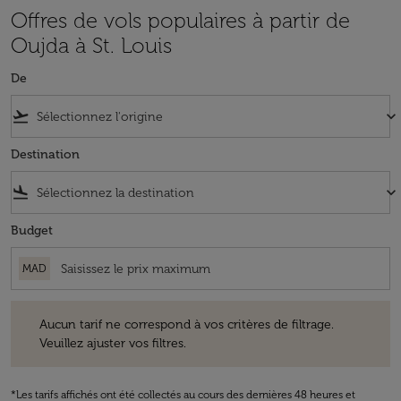
Offres de vols populaires à partir de
Oujda à St. Louis
De
flight_takeoff
keyboard_arrow_down
Destination
flight_land
keyboard_arrow_down
Budget
MAD
Aucun tarif ne correspond à vos critères de filtrage. Veuillez ajuster v
Aucun tarif ne correspond à vos critères de filtrage.
Veuillez ajuster vos filtres.
*Les tarifs affichés ont été collectés au cours des dernières 48 heures et