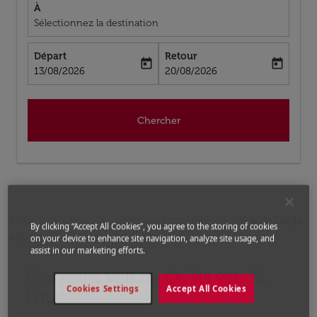
À
Sélectionnez la destination
Départ
Retour
today
today
fc-booking-departure-date-aria-label
fc-booking-return-date-aria-label
13/08/2026
20/08/2026
Chercher
Accueil
Vols
Vols pour États-Unis
Vols de Oujda
By clicking “Accept All Cookies”, you agree to the storing of cookies
a St. Louis
on your device to enhance site navigation, analyze site usage, and
assist in our marketing efforts.
Prochains Vols de Oujda vers St.
Aucun tarif trouvé pour les options populaires sélectio
Cookies Settings
Accept All Cookies
Louis