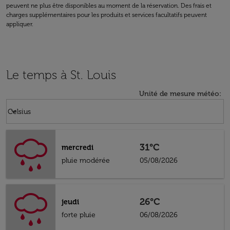
peuvent ne plus être disponibles au moment de la réservation. Des frais et
charges supplémentaires pour les produits et services facultatifs peuvent
appliquer.
Le temps à St. Louis
Unité de mesure météo
:
Weather unit option Celsius Selected
keyboard_arrow_down
Celsius
31°C
mercredi
pluie modérée
05/08/2026
26°C
jeudi
forte pluie
06/08/2026