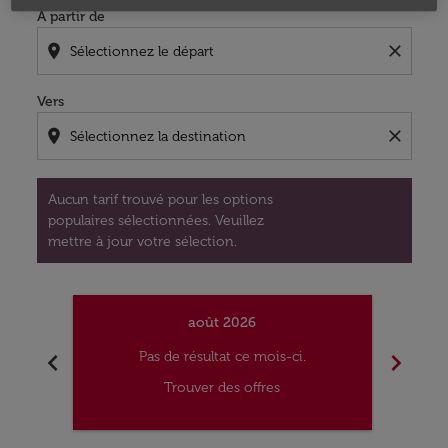
À partir de
location_on
close
Vers
location_on
close
Aucun tarif trouvé pour les options
populaires sélectionnées. Veuillez
mettre à jour votre sélection.
août 2026
chevron_left
chevron_right
Pas de résultat ce mois-ci.
Trouver des offres