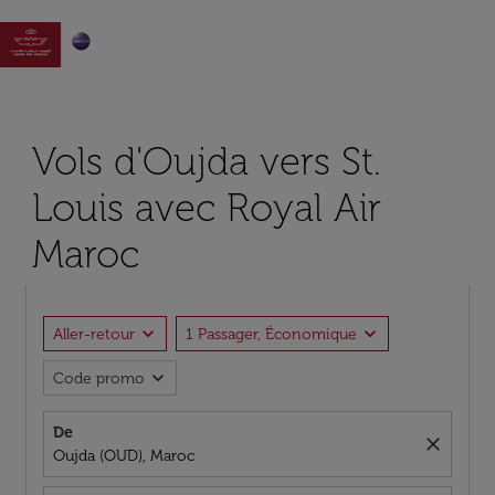

Vols d'Oujda vers St.
Louis avec Royal Air
Maroc
expand_more
expand_more
Aller-retour
1 Passager, Économique
expand_more
Code promo
De
close
Oujda (OUD), Maroc