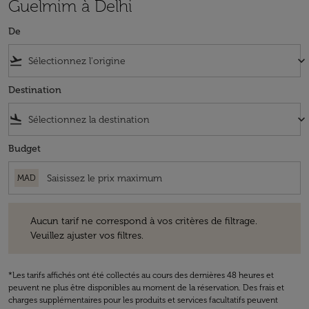
Guelmim à Delhi
De
flight_takeoff
keyboard_arrow_down
Destination
flight_land
keyboard_arrow_down
Budget
MAD
Aucun tarif ne correspond à vos critères de filtrage. Veuillez ajuster v
Aucun tarif ne correspond à vos critères de filtrage.
Veuillez ajuster vos filtres.
*Les tarifs affichés ont été collectés au cours des dernières 48 heures et
peuvent ne plus être disponibles au moment de la réservation. Des frais et
charges supplémentaires pour les produits et services facultatifs peuvent