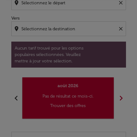
location_on
close
Vers
location_on
close
Aucun tarif trouvé pour les options
populaires sélectionnées. Veuillez
mettre à jour votre sélection.
août 2026
chevron_left
chevron_right
Pas de résultat ce mois-ci.
Trouver des offres