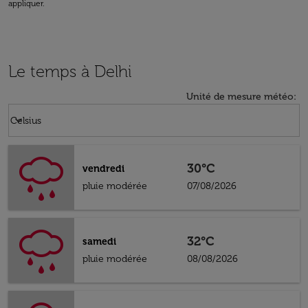
appliquer.
Le temps à Delhi
Unité de mesure météo
:
Weather unit option Celsius Selected
keyboard_arrow_down
Celsius
30°C
vendredi
pluie modérée
07/08/2026
32°C
samedi
pluie modérée
08/08/2026