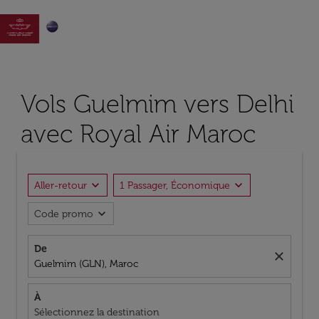

Vols Guelmim vers Delhi
avec Royal Air Maroc
expand_more
expand_more
Aller-retour
1 Passager, Économique
expand_more
Code promo
De
close
Guelmim (GLN), Maroc
À
Sélectionnez la destination