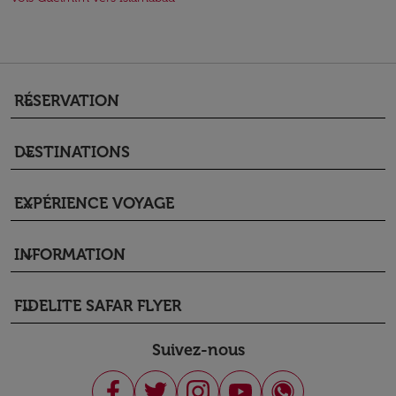
RÉSERVATION
keyboard_arrow_down
DESTINATIONS
keyboard_arrow_down
EXPÉRIENCE VOYAGE
keyboard_arrow_down
INFORMATION
keyboard_arrow_down
FIDELITE SAFAR FLYER
keyboard_arrow_down
Suivez-nous