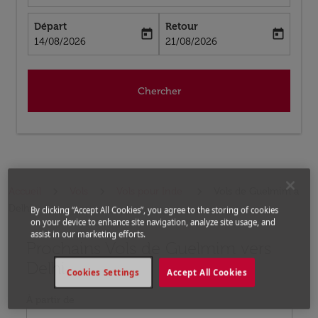
Départ
Retour
today
today
fc-booking-departure-date-aria-label
fc-booking-return-date-aria-label
14/08/2026
21/08/2026
Chercher
Accueil
Vols
Vols pour Inde
Vols de Guelmim a
Delhi
By clicking “Accept All Cookies”, you agree to the storing of cookies
on your device to enhance site navigation, analyze site usage, and
assist in our marketing efforts.
Prochains Vols de Guelmim vers
Aucun tarif trouvé pour les options populaires sélectio
Delhi
Cookies Settings
Accept All Cookies
À partir de