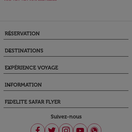
RÉSERVATION
keyboard_arrow_down
DESTINATIONS
keyboard_arrow_down
EXPÉRIENCE VOYAGE
keyboard_arrow_down
INFORMATION
keyboard_arrow_down
FIDELITE SAFAR FLYER
keyboard_arrow_down
Suivez-nous