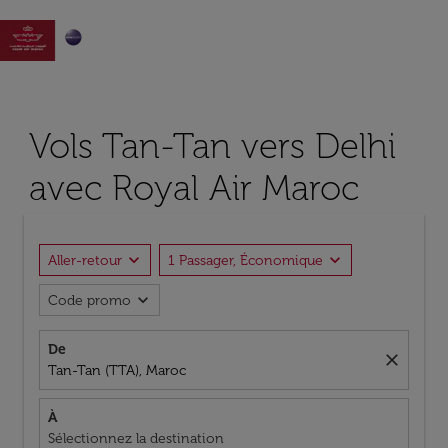

Vols Tan-Tan vers Delhi
avec Royal Air Maroc
expand_more
expand_more
Aller-retour
1 Passager, Économique
expand_more
Code promo
De
close
Tan-Tan (TTA), Maroc
À
Sélectionnez la destination