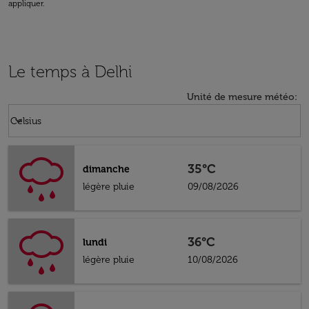
appliquer.
Le temps à Delhi
Unité de mesure météo
:
Weather unit option Celsius Selected
keyboard_arrow_down
Celsius
35°C
dimanche
légère pluie
09/08/2026
36°C
lundi
légère pluie
10/08/2026