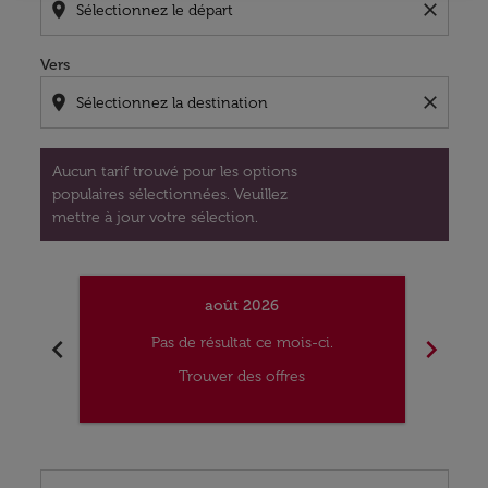
location_on
close
Vers
location_on
close
Aucun tarif trouvé pour les options
populaires sélectionnées. Veuillez
mettre à jour votre sélection.
août 2026
chevron_left
chevron_right
Pas de résultat ce mois-ci.
Trouver des offres