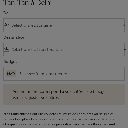
Tan-Tan à Delhi
De
flight_takeoff
keyboard_arrow_down
Destination
flight_land
keyboard_arrow_down
Budget
MAD
Aucun tarif ne correspond à vos critères de filtrage. Veuillez ajuster v
Aucun tarif ne correspond à vos critères de filtrage.
Veuillez ajuster vos filtres.
*Les tarifs affichés ont été collectés au cours des dernières 48 heures et
peuvent ne plus être disponibles au moment de la réservation. Des frais et
charges supplémentaires pour les produits et services facultatifs peuvent