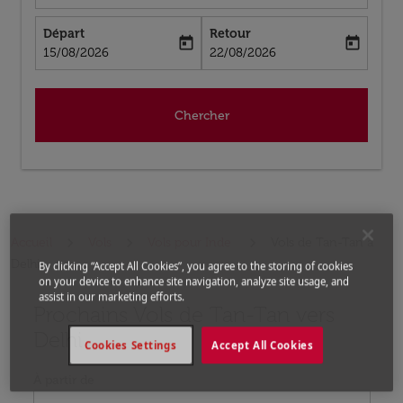
Départ
Retour
today
today
fc-booking-departure-date-aria-label
fc-booking-return-date-aria-label
15/08/2026
22/08/2026
Chercher
Accueil
Vols
Vols pour Inde
Vols de Tan-Tan a
Delhi
By clicking “Accept All Cookies”, you agree to the storing of cookies
on your device to enhance site navigation, analyze site usage, and
assist in our marketing efforts.
Prochains Vols de Tan-Tan vers
Aucun tarif trouvé pour les options populaires sélectio
Delhi
Cookies Settings
Accept All Cookies
À partir de