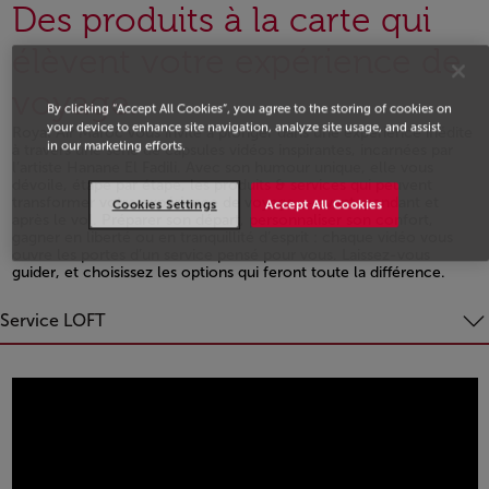
Des produits à la carte qui
élèvent votre expérience de
voyage.
By clicking “Accept All Cookies”, you agree to the storing of cookies on
your device to enhance site navigation, analyze site usage, and assist
Royal Air Maroc vous invite à plonger dans une expérience inédite
in our marketing efforts.
à travers une série de capsules vidéos inspirantes, incarnées par
l’artiste Hanane El Fadili. Avec son humour unique, elle vous
dévoile, étape par étape, les produits & services qui peuvent
transformer votre expérience de voyage — avant, pendant et
Cookies Settings
Accept All Cookies
après le vol. Préparer son départ, personnaliser son confort,
gagner en liberté ou en tranquillité d’esprit : chaque vidéo vous
ouvre les portes d’un service pensé pour vous. Laissez-vous
guider, et choisissez les options qui feront toute la différence.
Open in a new window
Service LOFT