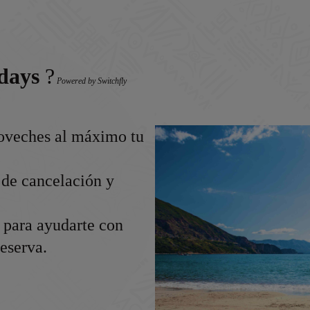
days
?
Powered by Switchfly
oveches al máximo tu
 de cancelación y
a para ayudarte con
eserva.