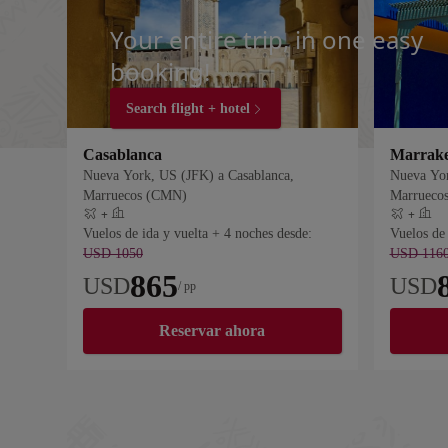
Your entire trip, in one easy
booking!
Search flight + hotel
Casablanca
Marrak
Nueva York, US (JFK) a Casablanca,
Nueva Yor
Marruecos (CMN)
Marrueco
+
+
Vuelo más hotel
Vuelo más 
Vuelos de ida y vuelta + 4 noches desde:
Vuelos de 
USD 1050
USD 116
865
USD
USD
/ pp
Reservar ahora