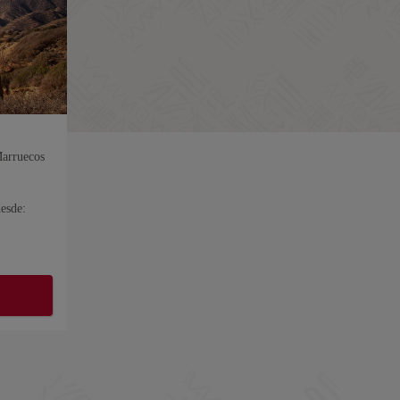
arruecos
desde: