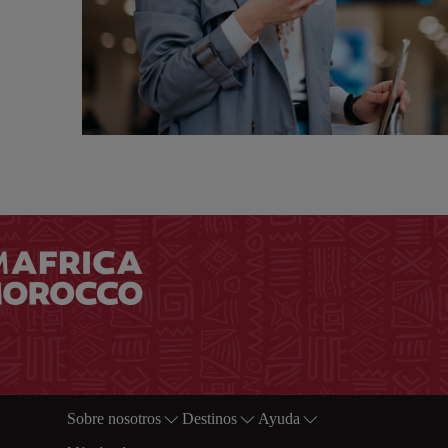
Sobre nosotros
Destinos
Ayuda
Footer Mapa del sitio