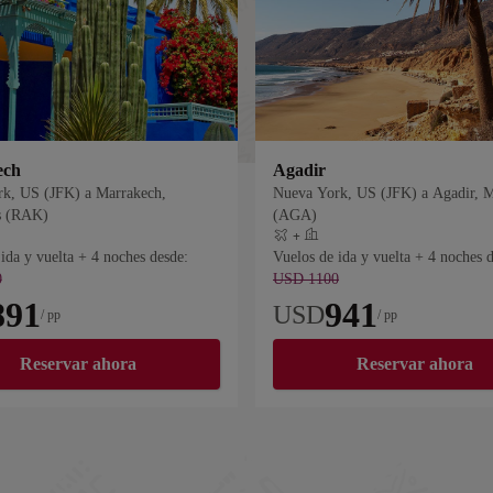
ech
Agadir
k, US (JFK) a Marrakech,
Nueva York, US (JFK) a Agadir, M
s (RAK)
(AGA)
+
hotel
Vuelo más hotel
ida y vuelta + 4 noches desde:
Vuelos de ida y vuelta + 4 noches 
0
USD 1100
891
941
USD
/ pp
/ pp
Reservar ahora
Reservar ahora