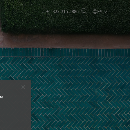
ES
+1-323-315-2886
te