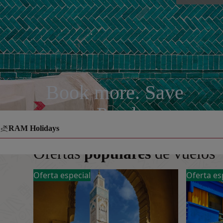
Book more. Save
more. Pay less.
RAM Holidays
Ofertas
populares
de vuelos 
Oferta especial
Oferta es