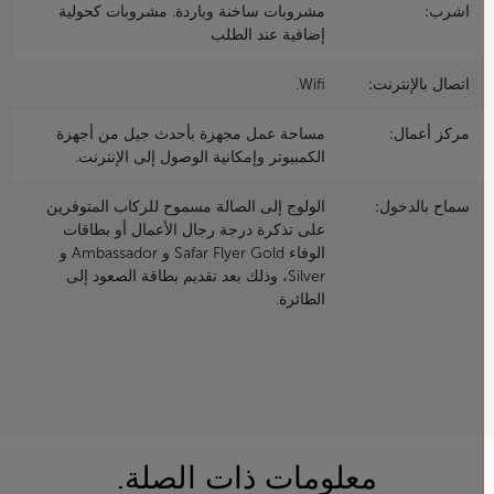
اشرب:
مشروبات ساخنة وباردة. مشروبات كحولية
إضافية عند الطلب
اتصال بالإنترنت:
Wifi.
مركز أعمال:
مساحة عمل مجهزة بأحدث جيل من أجهزة
الكمبيوتر وإمكانية الوصول إلى الإنترنت.
سماح بالدخول:
الولوج إلى الصالة مسموح للركاب المتوفرين
على تذكرة درجة رجال الأعمال أو بطاقات
الوفاء Safar Flyer Gold و Ambassador و
Silver، وذلك بعد تقديم بطاقة الصعود إلى
الطائرة.
معلومات ذات الصلة.