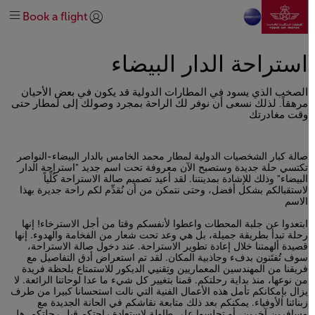
انتقل إلى الصفحة الرئيسي
الرائجة
سفر فلاير
في المطار
قبل السفر
خطط لرحلتك
تخطي إلى المحتوى الرئيسي
Book a flight
إدارة
وجهاتنا
على متن الطائرة
الاحتياجات الخاصة
كسب الأميال واستخدامها
تسجيل الدخول | انضم)
explore-quicklinks-titl
نبذة عنا
خريطة الرحلات
المساعدة والدعم
الخدمات الإضافية
الحصول على المساعدة
شبكة خطوطنا
استراحة الدار البيضاء
استكشف المغرب
تحالف عالمي oneworld
الصخب الذي يسود في المطارات الدولية قد يكون في بعض الأحيان
#DREAMAFRICA#MEETMOROCCO
اتصل بنا
الدرجة السياحية
استكشاف العروض
درجة رجال الأعمال
مرهقاً. لذلك نسعى أن نوفر لك الراحة بمجرد وصولك إلى لمطار حتى
وقت مغادرتك
صالة كبار الشخصيات الدولية لمطار محمد الخامس بالدار البيضاء-النواصر
تكتسي حلة جديدة وستصبح الآن معروفة تحت اسم جديد "استراحة الدار
البيضاء" وذلك للإشادة بمدينتنا. لقد أعيد تصميم صالة الاستراحة كُلِّياً
لاستقبالكم بشكل أفضل، وحتى نتمكن من أن نُقدِّم لكم راحة جديرة بهذا
الاسم
Open in a new window
ابتعدوا عن جلبة المحطات واعطوا لأنفسكم وقتا من أجل الاسترخاء! إنها
رحلة تبدأ بطريقة جميلة، بل هي وعد تحت شعار من الفخامة والهدوء. إنها
قصيدة ألهمتنا خلال إعادة تطوير الاستراحة. عند دخول صالة الاستراحة،
سوف تُفتَنون بدفء وجاذبية المكان. لقد تم استعراض أدق التفاصيل مع
فريقنا من المهندسين المعماريين وتِقنيي الديكور للاستمتاع بلحظة فريدة
من نوعها، منذ بداية رحلتكم. قمنا بتغيير كل شيء ما عدا لوحاتنا الرائعة. لا
يزال بإمكانكم تأمل هذه الأعمال الفنية التي نالت استحسانا كبيرا من طرف
زبنائنا الأوفياء. يمكنكم بعد ذلك متابعة نقاشكم في الحانة الجديدة مع
مسافرين آخرين، أو تجلسوا على طاولة لاستعادة راحتكم قبل رحلتكم. هل