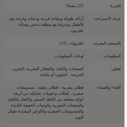
القدرة:
225 مقعدًا
غرف الاستراحة:
أرائك طويلة ومقاعد فردية ودشات وغرفة نوم
للأطفال وشرفة مع منطقة تدخين وصالة
تلفزيون
السمعي البصري:
تلفزيونات LED.
المعلومات:
لوحات المعلومات
فطور:
المعجنات والكعك والفطائر المغربية (البغرير ،
الحرشة ، الملوي) أو مالحة.
الغداء والعشاء:
فطائر مغربية ، فطائر رقيقة ، سندويشات
صغيرة ، كعكات وحلويات. تشكيلة من أربعة
أنواع مختلفة من الكعك الصغير والكعك والكعك
والمعجنات المغربية والوجبات الخفيفة اللذيذة
والسندويشات الصغيرة والكوكيز المقدمة طوال
اليوم.