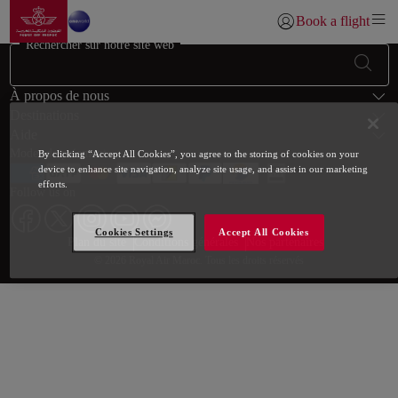
Aller à la page accueil
Saut au contenu principal
Book a flight
Se connecter | S’inscr
Rechercher sur notre site web
Bas de page Plan du site
À propos de nous
Destinations
Aide
Modes de paiement
By clicking “Accept All Cookies”, you agree to the storing of cookies on your
device to enhance site navigation, analyze site usage, and assist in our marketing
efforts.
Follow us on
Cookies Settings
Accept All Cookies
Web map links
$Title.getData()
Plan du site
Conditions générales
Nos partenaires
© 2026 Royal Air Maroc. Tous les droits réservés