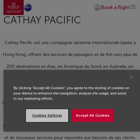
Aller à la page accueil
Saut au contenu principal
Book a flight
Se connecter | S’insc
CATHAY PACIFIC
Cathay Pacific est une compagnie aérienne internationale basée à
Hong Kong, offrant des services de passagers et de fret vers plus de
200 destinations en Asie, en Amérique du Nord, en Australie, en
Europe,
By clicking “Accept All Cookies”, you agree to the storing of cookies on
au Moyen-Orient et en Afrique en utilisant l'une des flottes les plus
your device to enhance site navigation, analyze site usage, and assist
in our marketing efforts.
jeunes et les plus économes en carburant du monde. La compagnie
s'engage à aller au-delà des attentes de ses clients,
Cookies Settings
Accept All Cookies
et continue d'ajouter de nouvelles destinations, de nouveaux avions
et de nouveaux services pour répondre aux besoins de ses clients.