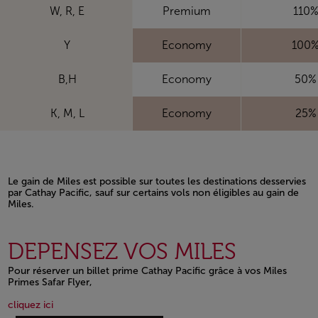
W, R, E
Premium
110
Y
Economy
100
B,H
Economy
50%
K, M, L
Economy
25%
Le gain de Miles est possible sur toutes les destinations desservies
par Cathay Pacific, sauf sur certains vols non éligibles au gain de
Miles.
Open in a new window
DEPENSEZ VOS MILES
Pour réserver un billet prime Cathay Pacific grâce à vos Miles
Primes Safar Flyer,
Open in a new window
Open in a new window
cliquez ici