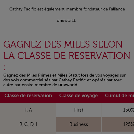
Cathay Pacific est également membre fondateur de l'alliance
one
world.
GAGNEZ DES MILES SELON
LA CLASSE DE RESERVATION
:
Gagnez des Miles Primes et Miles Statut lors de vos voyages sur
des vols commercialisés par Cathay Pacific et opérés par tout
autre partenaire membre de
one
world :
Open in a new window
Classe de réservation
Classe de voyage
Cumul de mi
F, A
First
150
J, C, D, I
Business
125