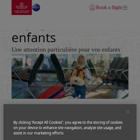
Aller à la page accueil
Saut au contenu principal
Book a flight
Se connecter | S’inscrire)
Voyagez avec des
enfants
Une attention particulière pour vos enfants
By clicking “Accept All Cookies”, you agree to the storing of cookies
Voyagez
Voyagez
Femmes
on your device to enhance site navigation, analyze site usage, and
avec un
avec un
enceintes
assist in our marketing efforts.
Bébé
enfant