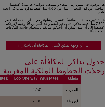
هل ترغبون في لمس رمال بيضاء و مشاهدة شواطئ عريضة؟ اكتشفوا
الداخلة، من الدارالبيضاء، ابتداء من 4.750 ميل فقط بتذكرة ذهاب في اتجاه
واحد.
هل تشتهون مقبلات اسبانية؟ اكتشفوا برشلونة، من الدارالبيضاء، ابتداء من
7.500 ميل فقط بتذكرة ذهاب في اتجاه واحد. أكثر من 96 وجهة لإغرائكم ،
اكتشفوا إلى أي مدى يمكن أن تأخذكم أميالكم باستخدام حاسبة المكافآت
الخاصة بنا!
إلى أي وجهة يمكن لأميال المكافأة أن تأخذني ؟
جدول تذاكر المكافأة على
رحلات الخطوط الملكية المغربية
منطقة
Eco One way (With Miles)
Miles)
المغرب
4750
أوروبا 1
7500