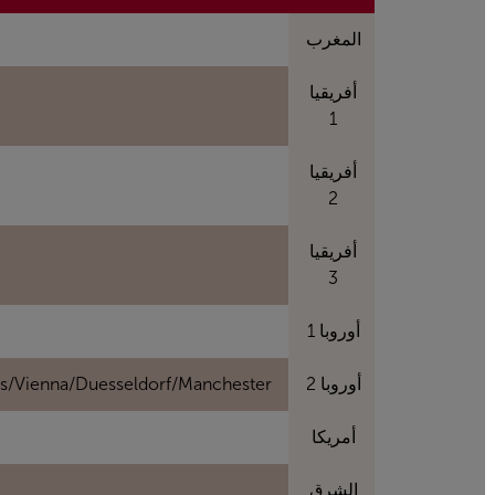
المغرب
أفريقيا
1
أفريقيا
2
أفريقيا
3
أوروبا 1
أوروبا 2
ens/Vienna/Duesseldorf/Manchester
أمريكا
الشرق