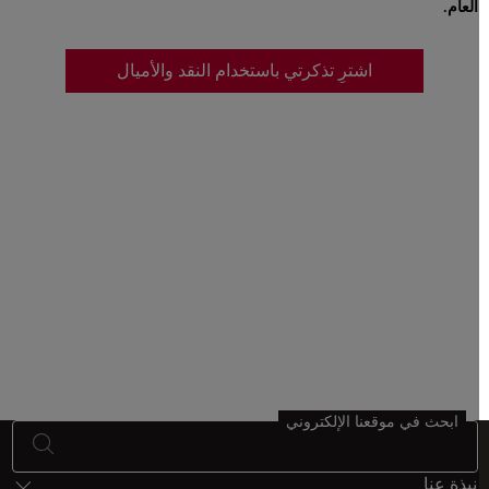
العام.
اشترِ تذكرتي باستخدام النقد والأميال
ابحث في موقعنا الإلكتروني
أسفل الصفحة خريطة الموقع
نبذة عنا