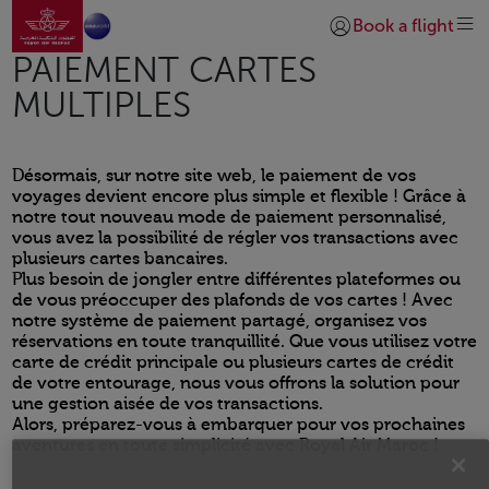
Go to home page
Skip to Main Content
Book a flight
Login | Join)
PAIEMENT CARTES
MULTIPLES
Désormais, sur notre site web, le paiement de vos
voyages devient encore plus simple et flexible ! Grâce à
notre tout nouveau mode de paiement personnalisé,
vous avez la possibilité de régler vos transactions avec
plusieurs cartes bancaires.
Plus besoin de jongler entre différentes plateformes ou
de vous préoccuper des plafonds de vos cartes ! Avec
notre système de paiement partagé, organisez vos
réservations en toute tranquillité. Que vous utilisez votre
carte de crédit principale ou plusieurs cartes de crédit
de votre entourage, nous vous offrons la solution pour
une gestion aisée de vos transactions.
Alors, préparez-vous à embarquer pour vos prochaines
aventures en toute simplicité avec Royal Air Maroc !
Open in a new window