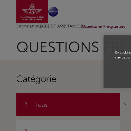
Aller à la page accu
Saut au contenu principal
Information
|
AIDE ET ASSISTANCE
|
Questions Fréquentes
QUESTIONS FR
By clickin
navigation
Catégorie
Tous