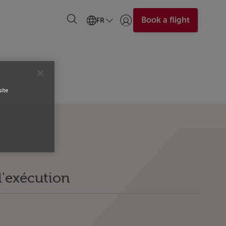
Book a flight
FR
Se connecter | S’inscrire)
site
l'exécution