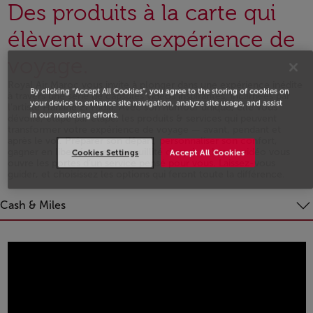
Des produits à la carte qui
élèvent votre expérience de
voyage.
Royal Air Maroc vous invite à plonger dans une expérience inédite
By clicking “Accept All Cookies”, you agree to the storing of cookies on
à travers une série de capsules vidéos inspirantes, incarnées par
your device to enhance site navigation, analyze site usage, and assist
l’artiste Hanane El Fadili. Avec son humour unique, elle vous
in our marketing efforts.
dévoile, étape par étape, les produits & services qui peuvent
transformer votre expérience de voyage — avant, pendant et
après le vol. Préparer son départ, personnaliser son confort,
gagner en liberté ou en tranquillité d’esprit : chaque vidéo vous
Cookies Settings
Accept All Cookies
ouvre les portes d’un service pensé pour vous. Laissez-vous
guider, et choisissez les options qui feront toute la différence.
Open in a new window
Cash & Miles