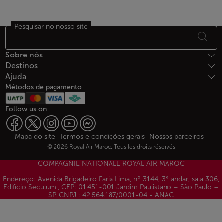
Pesquisar no nosso site
Rodapé Mapa do sítio
Sobre nós
Destinos
Ajuda
Métodos de pagamento
Follow us on
Web map links
$Title.getData()
Mapa do site
Termos e condições gerais
Nossos parceiros
© 2026 Royal Air Maroc. Tous les droits réservés
COMPAGNIE NATIONALE ROYAL AIR MAROC
Endereço: Avenida Brigadeiro Faria Lima, nº 3144, 3º andar, sala 306,
Edifício Seculum , CEP: 01.451-001 Jardim Paulistano – São Paulo –
SP. CNPJ : 42.564.187/0001-04 -
ANAC