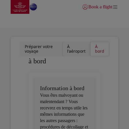
Aller à la page accueil
Saut au contenu principal
Book a flight
Se connecter | S’inscrire)
SERVICES EXCLUSIFS
Préparer votre
À
À
voyage
l'aéroport
bord
à bord
Information à bord
Vous êtes malvoyant ou
malentendant ? Vous
recevrez en temps utile les
mêmes informations que
les autres passagers :
procédures de décollage et