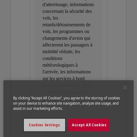
d'atterrissage, informations
concernant la sécurité des
vols, les
retards/détournements de
vols, les programmes ou
changements d'avion qui
affecteront les passagers à
mobilité réduite, les
conditions
météorologiques à
l'arrivée, les informations
sur les services à bord
(boissons et menus) et les
portes d'embarquement
By clicking “Accept All Cookies”, you agree to the storing of cookies
pour les correspondances.
on your device to enhance site navigation, analyze site usage, and
assist in our marketing efforts.
sécurité
Cookies Settings
Accept All Cookies
Votre mobilité est réduite
(moteur, visuel, auditif ou