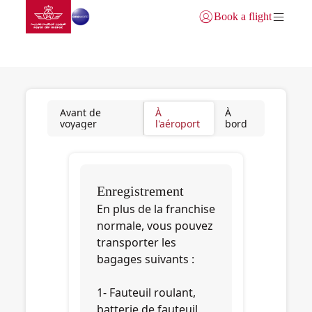
Aller à la page accueil
Saut au contenu principal
Book a flight
Se connecter | S’inscrire)
SERVICES EXCLUSIFS
Avant de
À
À
voyager
l'aéroport
bord
Enregistrement
En plus de la franchise
normale, vous pouvez
transporter les
bagages suivants :
1- Fauteuil roulant,
batterie de fauteuil