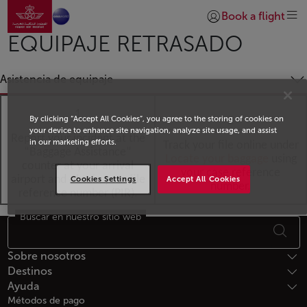
Ir a la página de inicio
Saltar al contenido principal
Book a flight
Iniciar sesión | Unirs
EQUIPAJE RETRASADO
Asistencia de equipaje
1
By clicking “Accept All Cookies”, you agree to the storing of cookies on
2
your device to enhance site navigation, analyze site usage, and assist
Report your incident at the
in our marketing efforts.
Track your file online under
“Baggage Assistance”
Locate your baggag
e
using
counter at your arrival
your case reference
airport and obtain your file
Cookies Settings
Accept All Cookies
number.
reference number (PIR).
Buscar en nuestro sitio web
Footer Mapa del sitio
Sobre nosotros
Destinos
Ayuda
Métodos de pago