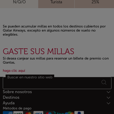
N/Q/O
Turista
25%
Se pueden acumular millas en todos los destinos cubiertos por
Qatar Airways, excepto en algunos números de vuelo no
elegibles.
Open in a new window
GASTE SUS MILLAS
Si desea canjear sus millas para reservar un billete de premio con
Qantas,
Open in a new window
Open in a new window
haga clic aquí
Buscar en nuestro sitio web
Footer Mapa del sitio
Sobre nosotros
Destinos
Ayuda
Métodos de pago