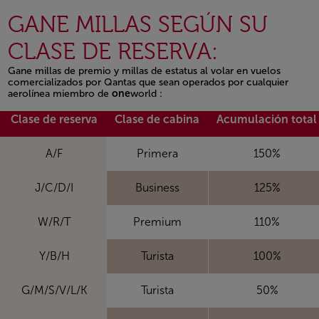
GANE MILLAS SEGÚN SU
CLASE DE RESERVA:
Gane millas de premio y millas de estatus al volar en vuelos
comercializados por Qantas que sean operados por cualquier
aerolínea miembro de
one
world :
Open in a new window
Clase de reserva
Clase de cabina
Acumulación total
A/F
Primera
150%
J/C/D/I
Business
125%
W/R/T
Premium
110%
Y/B/H
Turista
100%
G/M/S/V/L/K
Turista
50%