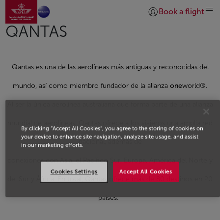
Ir a la página de inicio
Saltar al contenido principal
Book a flight
Iniciar sesión | Unirs
QANTAS
Qantas es una de las aerolíneas más antiguas y reconocidas del
mundo, así como miembro fundador de la alianza
one
world®.
Al ser la única aerolínea australiana que forma parte de una alianza
mundial de aerolíneas, Qantas ofrece a los viajeros una amplia red
By clicking “Accept All Cookies”, you agree to the storing of cookies on
your device to enhance site navigation, analyze site usage, and assist
nacional, además de
in our marketing efforts.
conexiones con Asia, el Pacífico Sur, Europa, América del Norte y
Cookies Settings
Accept All Cookies
del Sur y África. En total, Qantas ofrece más de 80 destinos en 20
países.