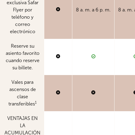
exclusiva Safar
Flyer por
8 a. m. a 6 p. m.
8 a. m. 
teléfono y
correo
electrónico
Reserve su
asiento favorito
cuando reserve
su billete.
Vales para
ascensos de
clase
1
transferibles
VENTAJAS EN
LA
ACUMULACIÓN