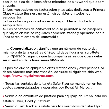
con la política de la línea aérea miembro de
one
world que opera
el vuelo.
2- Los mostradores de facturación y las salas dedicadas a Primera
Clase y clase Business no están disponibles en todos los
aeropuertos.
3- Las colas de prioridad no están disponibles en todos los
aeropuertos.
4- Los beneficios de
one
world solo se permiten a los pasajeros
que viajen en vuelos regulares comercializados y operados por la
línea aérea miembro de
one
world :
a.
Comercializado
: significa que un número de vuelo del
miembro de la línea aérea
one
world debe figurar en su billete
b.
Operado
: significa que la compañía aérea que opera debe
ser miembro de la línea aérea
one
world
Es posible que se apliquen ciertas restricciones y excepciones. Si
desea obtener más información, consulte el siguiente sitio web:
https://www.royalairmaroc.com
.
- Todas las ventajas de la tarjeta Safar Flyer se mantienen en los
vuelos comercializados y operados por Royal Air Maroc :
Servicio de envoltura de plástico para equipaje de AMAN para los
estatus Silver, Gold y Platinum.
Servicio Fast Track a la salida para los miembros de Safar Flyer