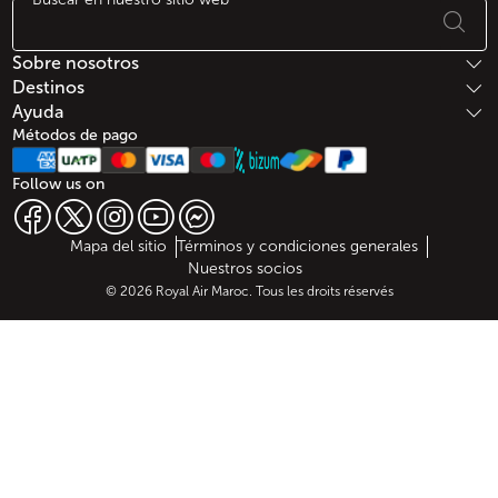
Footer Mapa del sitio
Sobre nosotros
Destinos
Ayuda
Métodos de pago
Follow us on
Web map links
$Title.getData()
Mapa del sitio
Términos y condiciones generales
Nuestros socios
© 2026 Royal Air Maroc. Tous les droits réservés