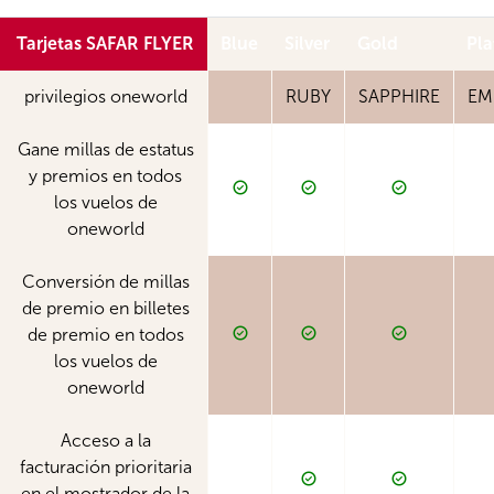
Tarjetas SAFAR FLYER
Blue
Silver
Gold
Pl
privilegios oneworld
RUBY
SAPPHIRE
EM
Gane millas de estatus
y premios en todos
los vuelos de
oneworld
Conversión de millas
de premio en billetes
de premio en todos
los vuelos de
oneworld
Acceso a la
facturación prioritaria
en el mostrador de la