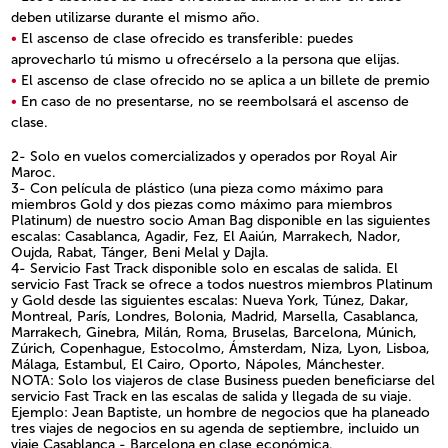
deben utilizarse durante el mismo año.
El ascenso de clase ofrecido es transferible: puedes
aprovecharlo tú mismo u ofrecérselo a la persona que elijas.
El ascenso de clase ofrecido no se aplica a un billete de premio
En caso de no presentarse, no se reembolsará el ascenso de
clase.
Open in a new window
2- Solo en vuelos comercializados y operados por Royal Air
Maroc.
3- Con película de plástico (una pieza como máximo para
miembros Gold y dos piezas como máximo para miembros
Platinum) de nuestro socio Aman Bag disponible en las siguientes
escalas: Casablanca, Agadir, Fez, El Aaiún, Marrakech, Nador,
Oujda, Rabat, Tánger, Beni Melal y Dajla.
4- Servicio Fast Track disponible solo en escalas de salida. El
servicio Fast Track se ofrece a todos nuestros miembros Platinum
y Gold desde las siguientes escalas: Nueva York, Túnez, Dakar,
Montreal, París, Londres, Bolonia, Madrid, Marsella, Casablanca,
Marrakech, Ginebra, Milán, Roma, Bruselas, Barcelona, Múnich,
Zúrich, Copenhague, Estocolmo, Ámsterdam, Niza, Lyon, Lisboa,
Málaga, Estambul, El Cairo, Oporto, Nápoles, Mánchester.
NOTA: Solo los viajeros de clase Business pueden beneficiarse del
servicio Fast Track en las escalas de salida y llegada de su viaje.
Ejemplo: Jean Baptiste, un hombre de negocios que ha planeado
tres viajes de negocios en su agenda de septiembre, incluido un
viaje Casablanca - Barcelona en clase económica.