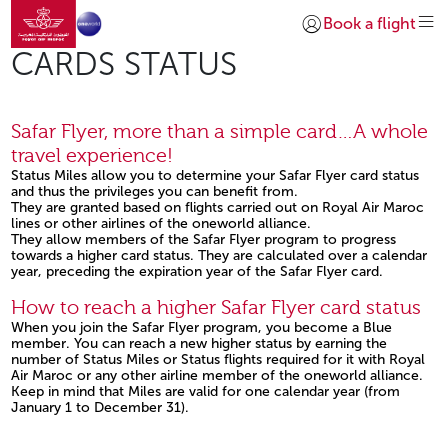
Ir a la página de inicio
Saltar al contenido principal
Book a flight
Iniciar sesión | Unirs
CARDS STATUS
Safar Flyer, more than a simple card…A whole
travel experience!
Status Miles allow you to determine your Safar Flyer card status
and thus the privileges you can benefit from.
They are granted based on flights carried out on Royal Air Maroc
lines or other airlines of the oneworld alliance.
They allow members of the Safar Flyer program to progress
towards a higher card status. They are calculated over a calendar
year, preceding the expiration year of the Safar Flyer card.
Open in a new window
How to reach a higher Safar Flyer card status
When you join the Safar Flyer program, you become a Blue
member. You can reach a new higher status by earning the
number of Status Miles or Status flights required for it with Royal
Air Maroc or any other airline member of the oneworld alliance.
Keep in mind that Miles are valid for one calendar year (from
January 1 to December 31).
Open in a new window