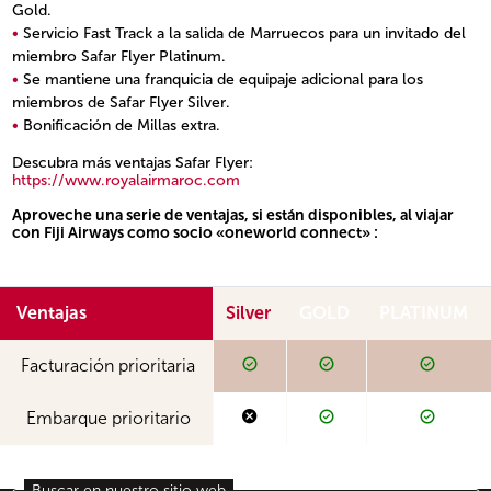
Gold.
Servicio Fast Track a la salida de Marruecos para un invitado del
miembro Safar Flyer Platinum.
Se mantiene una franquicia de equipaje adicional para los
miembros de Safar Flyer Silver.
Bonificación de Millas extra.
Open in a new window
Descubra más ventajas Safar Flyer:
https://www.royalairmaroc.com
Aproveche una serie de ventajas, si están disponibles, al viajar
con Fiji Airways como socio «oneworld connect» :
Open in a new window
Ventajas
Silver
GOLD
PLATINUM
Available
Available
Availab
Available
Available
Available
Facturación prioritaria
Not available
Available
Availab
Not available
Available
Available
Embarque prioritario
Buscar en nuestro sitio web