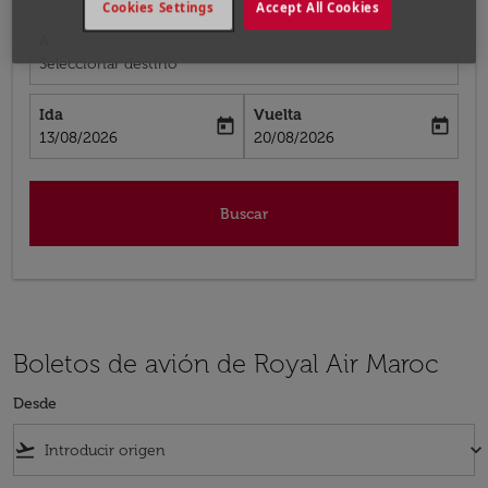
Cookies Settings
Accept All Cookies
A
Seleccionar destino
Ida
Vuelta
today
today
fc-booking-departure-date-aria-label
fc-booking-return-date-aria-label
13/08/2026
20/08/2026
Buscar
Boletos de avión de Royal Air Maroc
Desde
flight_takeoff
keyboard_arrow_down