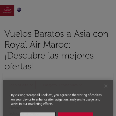

Vuelos Baratos a Asia con
Royal Air Maroc:
¡Descubre las mejores
ofertas!
expand_more
expand_more
Ida y vuelta
1 Pasajero, Economica
expand_more
By clicking “Accept All Cookies”, you agree to the storing of cookies
Código promocional
on your device to enhance site navigation, analyze site usage, and
assist in our marketing efforts.
Desde
Seleccionar origen