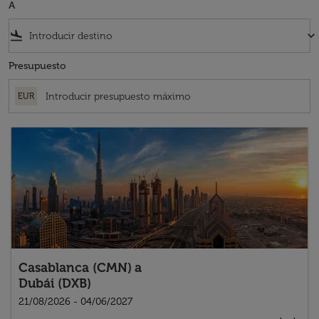
A
flight_land
keyboard_arrow_down
Presupuesto
EUR
Casablanca (CMN)
a
Dubái (DXB)
21/08/2026 - 04/06/2027