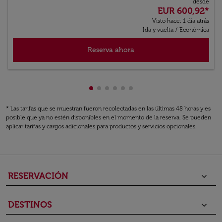
desde
EUR 600,92
*
Visto hace: 1 día atrás
Ida y vuelta
/
Económica
Reserva ahora
Mostrando cmp-pagination-showin
Mostrando cmp-pagination-show
Mostrando cmp-pagination-sh
Mostrando cmp-pagination-
Mostrando cmp-paginatio
Mostrando cmp-paginat
* Las tarifas que se muestran fueron recolectadas en las últimas 48 horas y es
posible que ya no estén disponibles en el momento de la reserva. Se pueden
aplicar tarifas y cargos adicionales para productos y servicios opcionales.
RESERVACIÓN
keyboard_arrow_down
DESTINOS
keyboard_arrow_down