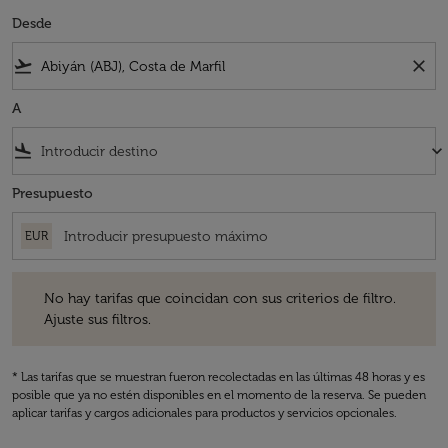
Desde
flight_takeoff
close
A
flight_land
keyboard_arrow_down
Presupuesto
EUR
No hay tarifas que coincidan con sus criterios de filtro. Ajuste sus fil
No hay tarifas que coincidan con sus criterios de filtro.
Ajuste sus filtros.
* Las tarifas que se muestran fueron recolectadas en las últimas 48 horas y es
posible que ya no estén disponibles en el momento de la reserva. Se pueden
aplicar tarifas y cargos adicionales para productos y servicios opcionales.