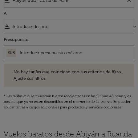
flight_takeoff
close
A
flight_land
keyboard_arrow_down
Presupuesto
EUR
No hay tarifas que coincidan con sus criterios de filtro. Ajuste sus fil
No hay tarifas que coincidan con sus criterios de filtro.
Ajuste sus filtros.
* Las tarifas que se muestran fueron recolectadas en las últimas 48 horas y es
posible que ya no estén disponibles en el momento de la reserva. Se pueden
aplicar tarifas y cargos adicionales para productos y servicios opcionales.
Vuelos baratos desde Abiyán a Ruanda