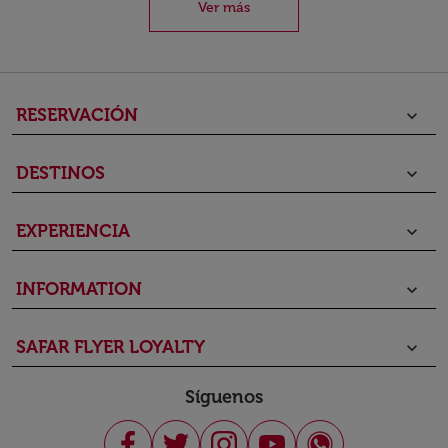
Ver más
RESERVACIÓN
keyboard_arrow_down
DESTINOS
keyboard_arrow_down
EXPERIENCIA
keyboard_arrow_down
INFORMATION
keyboard_arrow_down
SAFAR FLYER LOYALTY
keyboard_arrow_down
Síguenos