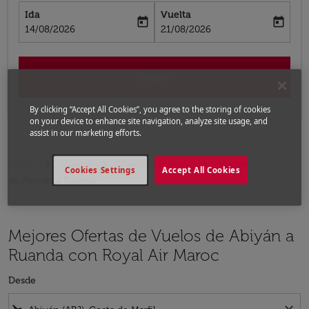
Ida
Vuelta
today
today
fc-booking-departure-date-aria-label
fc-booking-return-date-aria-label
14/08/2026
21/08/2026
Buscar
By clicking “Accept All Cookies”, you agree to the storing of cookies
on your device to enhance site navigation, analyze site usage, and
assist in our marketing efforts.
Inicio
Vuelos
Vuelos a Ruanda
Vuelos
Cookies Settings
Accept All Cookies
de Abiyán a Ruanda
Mejores Ofertas de Vuelos de Abiyán a
Ruanda con Royal Air Maroc
Desde