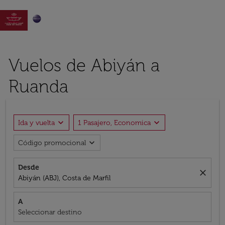

Vuelos de Abiyán a
Ruanda
expand_more
expand_more
Ida y vuelta
1 Pasajero, Economica
expand_more
Código promocional
Desde
close
Abiyán (ABJ), Costa de Marfil
A
Seleccionar destino