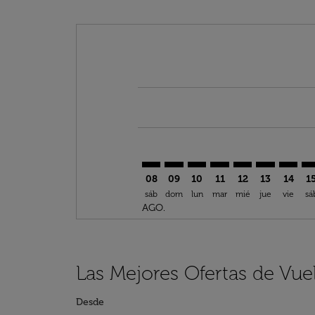
Displaying fares for agosto-2026
ABJ–SOF: cmp-view-offers-discla
ABJ–SOF: cmp-view-offers-di
ABJ–SOF: cmp-view-offer
ABJ–SOF: cmp-view-o
ABJ–SOF: cmp-vi
ABJ–SOF: c
ABJ–SO
AB
08
09
10
11
12
13
14
1
sáb
dom
lun
mar
mié
jue
vie
sá
AGO.
Las Mejores Ofertas de Vue
Desde