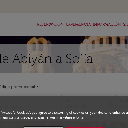
keyboard_arrow_down
keyboard_arrow_down
keyboard_arrow_down
RESERVACIÓN
EXPERIENCIA
INFORMACIÓN
SA
de Abiyán a Sofía
expand_more
ódigo promocional
Ida
Vuel
today
fc-booking-departure-date-aria-l
fc-bo
15/08/2026
22/0
g “Accept All Cookies”, you agree to the storing of cookies on your device to enhance si
, analyze site usage, and assist in our marketing efforts.