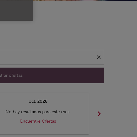
ación para encontrar ofertas.
close
trar ofertas.
oct. 2026
n
chevron_right
No hay resultados para este mes.
No hay resul
Encuentre Ofertas
Encue