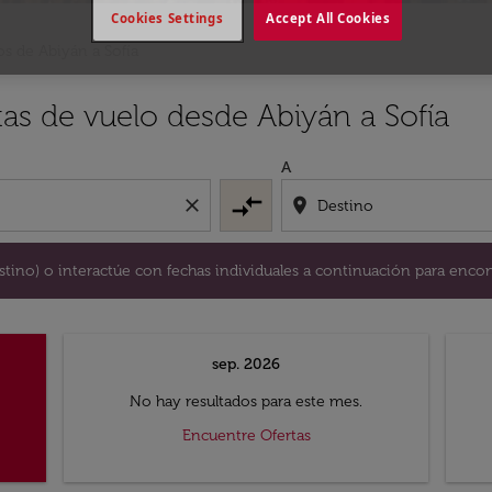
Cookies Settings
Accept All Cookies
os de Abiyán a Sofía
y / o destino) o interactúe con fechas individuales a continu
tas de vuelo desde Abiyán a Sofía
A
compare_arrows
close
location_on
destino) o interactúe con fechas individuales a continuación para encon
sep. 2026
No hay resultados para este mes.
Encuentre Ofertas