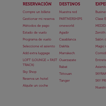
RESERVACIÓN
DESTINOS
EXPE
Compre un billete
Nuestra red
Busine
Gestionar mi reserva
PARTNERSHIPS
Clase 
Métodos de pago
oneworld
MEDID
Estado de vuelo
Agadir
Zenith
Programa de vuelo
Casablanca
Salón 
Seleccione el asiento
Dakhla
Magic 
Add extra luggage
Marrakech
Comida
LOFT (LOUNGE + FAST
Ouarzazate
Entret
TRACK)
Rabat
Asient
Sky Shop
Tétouan
SKYRA
Reserva un hotel
Tanger
SKY PR
Alquile un coche
Nuestra