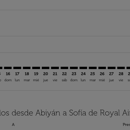
imer. Encuentre Ofertas
sclaimer. Encuentre Ofertas
s-disclaimer. Encuentre Ofertas
ffers-disclaimer. Encuentre Ofertas
ew-offers-disclaimer. Encuentre Ofertas
mp-view-offers-disclaimer. Encuentre Ofertas
F: cmp-view-offers-disclaimer. Encuentre Ofertas
J–SOF: cmp-view-offers-disclaimer. Encuentre Ofertas
ABJ–SOF: cmp-view-offers-disclaimer. Encuentre Ofertas
ABJ–SOF: cmp-view-offers-disclaimer. Encuentre Ofer
ABJ–SOF: cmp-view-offers-disclaimer. Encuentre 
ABJ–SOF: cmp-view-offers-disclaimer. Encuen
ABJ–SOF: cmp-view-offers-disclaimer. En
ABJ–SOF: cmp-view-offers-disclaimer
ABJ–SOF: cmp-view-offers-discl
ABJ–SOF: cmp-view-offers-d
ABJ–SOF: cmp-view-offe
ABJ–SOF: cmp-view-
ABJ–SOF: cmp-v
ABJ–SOF: c
ABJ–S
A
5
16
17
18
19
20
21
22
23
24
25
26
27
28
b
dom
lun
mar
mié
jue
vie
sáb
dom
lun
mar
mié
jue
vie
s
los desde Abiyán a Sofía de Royal A
A
Pre