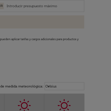
UR
pueden aplicar tarifas y cargos adicionales para productos y
Weather unit option Celsius Select
keyboard_arrow_down
 de medida meteorológica
:
Celsius