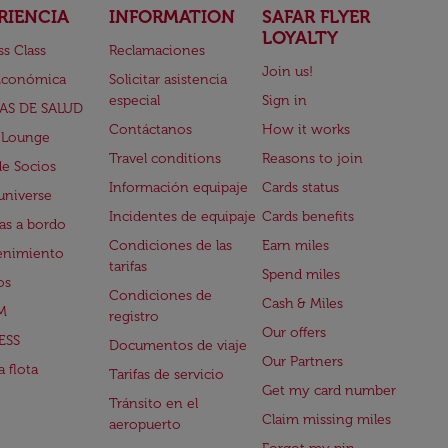
RIENCIA
INFORMATION
SAFAR FLYER
LOYALTY
ss Class
Reclamaciones
Join us!
Económica
Solicitar asistencia
especial
Sign in
AS DE SALUD
Contáctanos
How it works
 Lounge
Travel conditions
Reasons to join
de Socios
Información equipaje
Cards status
universe
Incidentes de equipaje
Cards benefits
s a bordo
Condiciones de las
Earn miles
enimiento
tarifas
Spend miles
os
Condiciones de
Cash & Miles
M
registro
Our offers
ESS
Documentos de viaje
Our Partners
 flota
Tarifas de servicio
Get my card number
Tránsito en el
Claim missing miles
aeropuerto