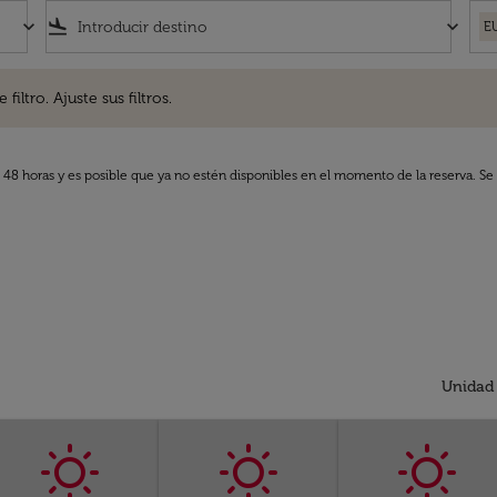
keyboard_arrow_down
flight_land
keyboard_arrow_down
E
. Ajuste sus filtros.
iltro. Ajuste sus filtros.
s 48 horas y es posible que ya no estén disponibles en el momento de la reserva. Se 
Unidad