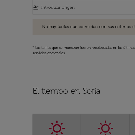
flight_takeoff
No hay tarifas que coincidan con sus criterios de filtro
No hay tarifas que coincidan con sus criterios de f
* Las tarifas que se muestran fueron recolectadas en las última
servicios opcionales.
El tiempo en Sofía