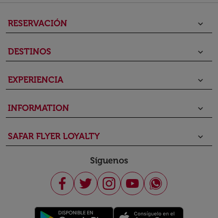
RESERVACIÓN
keyboard_arrow_down
DESTINOS
keyboard_arrow_down
EXPERIENCIA
keyboard_arrow_down
INFORMATION
keyboard_arrow_down
SAFAR FLYER LOYALTY
keyboard_arrow_down
Síguenos