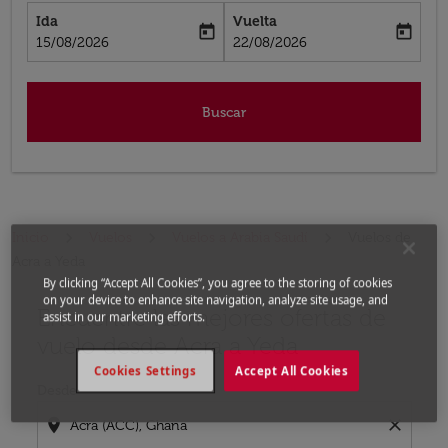
Ida
Vuelta
today
today
fc-booking-departure-date-aria-label
fc-booking-return-date-aria-label
15/08/2026
22/08/2026
Buscar
Inicio
Vuelos
Vuelos a Arabia Saudí
Vuelos de
Acra a Yeda
By clicking “Accept All Cookies”, you agree to the storing of cookies
on your device to enhance site navigation, analyze site usage, and
Encuentre las mejores ofertas de
Por favor, intente actualizar su ruta (origen y / o dest
assist in our marketing efforts.
vuelo desde Acra a Yeda
Cookies Settings
Accept All Cookies
Desde
location_on
close