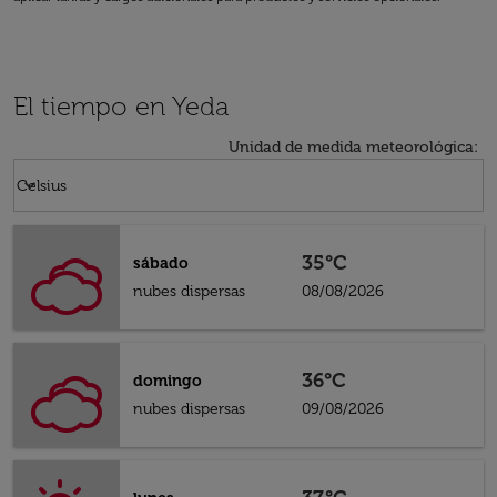
El tiempo en Yeda
Unidad de medida meteorológica
:
Weather unit option Celsius Selected
keyboard_arrow_down
Celsius
35°C
sábado
nubes dispersas
08/08/2026
36°C
domingo
nubes dispersas
09/08/2026