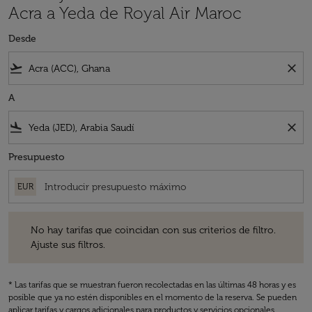
Acra a Yeda de Royal Air Maroc
Desde
flight_takeoff
close
A
flight_land
close
Presupuesto
EUR
No hay tarifas que coincidan con sus criterios de filtro. Ajuste sus fil
No hay tarifas que coincidan con sus criterios de filtro.
Ajuste sus filtros.
* Las tarifas que se muestran fueron recolectadas en las últimas 48 horas y es
posible que ya no estén disponibles en el momento de la reserva. Se pueden
aplicar tarifas y cargos adicionales para productos y servicios opcionales.