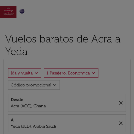

Vuelos baratos de Acra a
Yeda
expand_more
expand_more
Ida y vuelta
1 Pasajero, Economica
expand_more
Código promocional
Desde
close
Acra (ACC), Ghana
A
close
Yeda (JED), Arabia Saudí