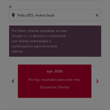
A
location_on
close
Por favor, intente actualizar su ruta
(origen y / o destino) o interactúe
con fechas individuales a
continuación para encontrar
ofertas.
ago. 2026
chevron_left
chevron_right
No hay resultados para este mes.
No
Encuentre Ofertas