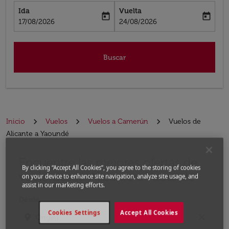
Ida
Vuelta
today
today
fc-booking-departure-date-aria-label
fc-booking-return-date-aria-label
17/08/2026
24/08/2026
Buscar
Inicio
Vuelos
Vuelos a Camerún
Vuelos de
Alicante a Yaoundé
Encuentre las mejores ofertas de
Por favor, intente actualizar su ruta (origen y / o dest
By clicking “Accept All Cookies”, you agree to the storing of cookies
vuelo desde Alicante a Yaoundé
on your device to enhance site navigation, analyze site usage, and
assist in our marketing efforts.
Desde
Cookies Settings
Accept All Cookies
location_on
close