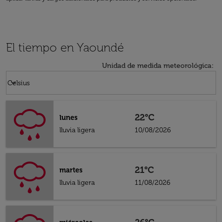
El tiempo en Yaoundé
Unidad de medida meteorológica
:
Weather unit option Celsius Selected
keyboard_arrow_down
Celsius
22°C
lunes
lluvia ligera
10/08/2026
21°C
martes
lluvia ligera
11/08/2026