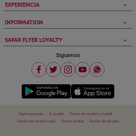
EXPERIENCIA
keyboard_arrow_down
INFORMATION
keyboard_arrow_down
SAFAR FLYER LOYALTY
keyboard_arrow_down
Síguenos
|
|
|
Vuelos por país
A ciudad
Vuelos de ciudad a ciudad
|
|
Vuelos de ciudad a país
Desde ciudad
Vuelos desde país