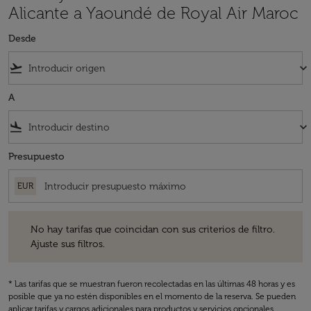
Alicante a Yaoundé de Royal Air Maroc
Desde
flight_takeoff
keyboard_arrow_down
A
flight_land
keyboard_arrow_down
Presupuesto
EUR
No hay tarifas que coincidan con sus criterios de filtro. Ajuste sus fil
No hay tarifas que coincidan con sus criterios de filtro.
Ajuste sus filtros.
* Las tarifas que se muestran fueron recolectadas en las últimas 48 horas y es
posible que ya no estén disponibles en el momento de la reserva. Se pueden
aplicar tarifas y cargos adicionales para productos y servicios opcionales.