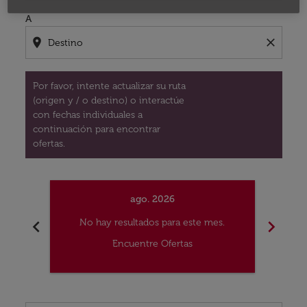
A
location_on
close
Por favor, intente actualizar su ruta
(origen y / o destino) o interactúe
con fechas individuales a
continuación para encontrar
ofertas.
ago. 2026
chevron_left
chevron_right
No hay resultados para este mes.
No
Encuentre Ofertas