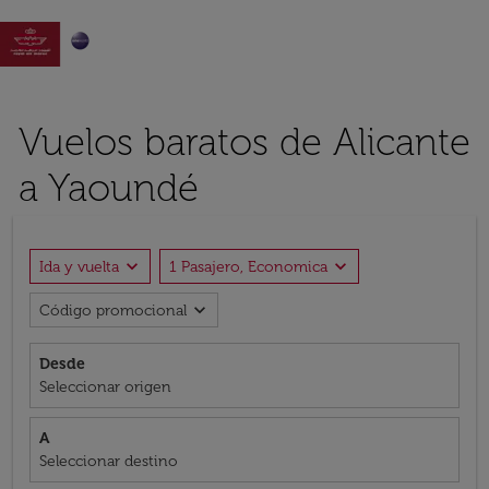

Vuelos baratos de Alicante
a Yaoundé
expand_more
expand_more
Ida y vuelta
1 Pasajero, Economica
expand_more
Código promocional
Desde
Seleccionar origen
A
Seleccionar destino