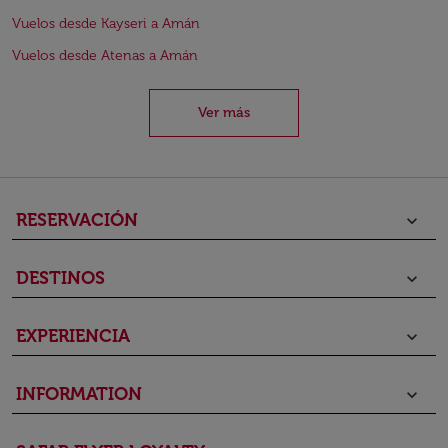
Vuelos desde Kayseri a Amán
Vuelos desde Atenas a Amán
Ver más
RESERVACIÓN
keyboard_arrow_down
DESTINOS
keyboard_arrow_down
EXPERIENCIA
keyboard_arrow_down
INFORMATION
keyboard_arrow_down