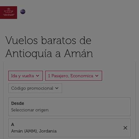

Vuelos baratos de
Antioquía a Amán
expand_more
expand_more
Ida y vuelta
1 Pasajero, Economica
expand_more
Código promocional
Desde
Seleccionar origen
A
close
Amán (AMM), Jordania