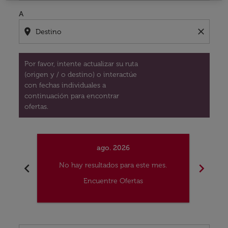
A
location_on
close
Por favor, intente actualizar su ruta
(origen y / o destino) o interactúe
con fechas individuales a
continuación para encontrar
ofertas.
ago. 2026
chevron_left
chevron_right
No hay resultados para este mes.
No
Encuentre Ofertas