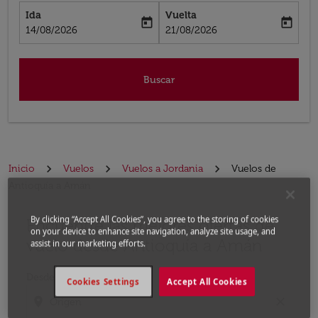
Ida
Vuelta
today
today
fc-booking-departure-date-aria-label
fc-booking-return-date-aria-label
14/08/2026
21/08/2026
Buscar
Inicio
Vuelos
Vuelos a Jordania
Vuelos de
Antioquía a Amán
By clicking “Accept All Cookies”, you agree to the storing of cookies
Encuentre las mejores ofertas de
Por favor, intente actualizar su ruta (origen y / o dest
on your device to enhance site navigation, analyze site usage, and
vuelo desde Antioquía a Amán
assist in our marketing efforts.
Desde
Cookies Settings
Accept All Cookies
location_on
close