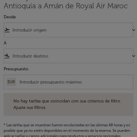
Antioquía a Amán de Royal Air Maroc
Desde
flight_takeoff
keyboard_arrow_down
A
flight_land
keyboard_arrow_down
Presupuesto
EUR
No hay tarifas que coincidan con sus criterios de filtro. Ajuste sus fil
No hay tarifas que coincidan con sus criterios de filtro.
Ajuste sus filtros.
* Las tarifas que se muestran fueron recolectadas en las últimas 48 horas y es
posible que ya no estén disponibles en el momento de la reserva. Se pueden
aplicar tarifas y cargos adicionales para productos y servicios opcionales.