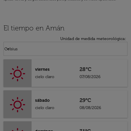
El tiempo en Amán
Unidad de medida meteorológica
:
Weather unit option Celsius Selected
keyboard_arrow_down
Celsius
28°C
viernes
cielo claro
07/08/2026
29°C
sábado
cielo claro
08/08/2026