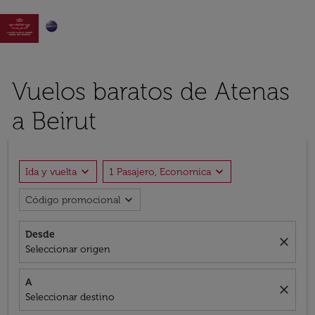

Vuelos baratos de Atenas
a Beirut
expand_more
expand_more
Ida y vuelta
1 Pasajero, Economica
expand_more
Código promocional
Desde
close
Seleccionar origen
A
close
Seleccionar destino