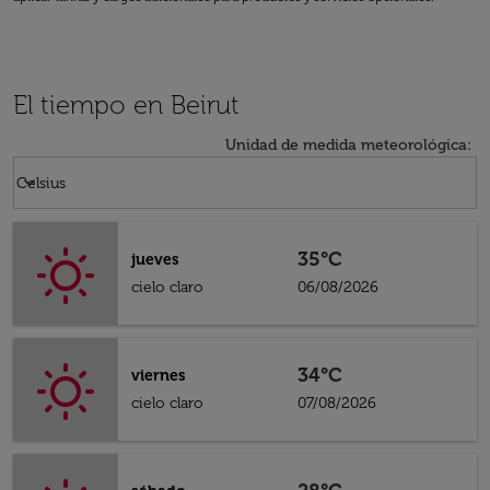
El tiempo en Beirut
Unidad de medida meteorológica
:
Weather unit option Celsius Selected
keyboard_arrow_down
Celsius
35°C
jueves
cielo claro
06/08/2026
34°C
viernes
cielo claro
07/08/2026