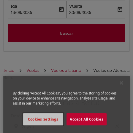
Ida
Vuelta
today
today
fc-booking-departure-date-aria-label
fc-booking-return-date-aria-label
13/08/2026
20/08/2026
Buscar
Inicio
Vuelos
Vuelos a Líbano
Vuelos de Atenas a
Beirut
Encuentre las mejores ofertas de
Por favor, intente actualizar su ruta (origen y / o dest
By clicking “Accept All Cookies”, you agree to the storing of cookies
on your device to enhance site navigation, analyze site usage, and
vuelo desde Atenas a Beirut
assist in our marketing efforts.
Desde
Cookies Settings
Accept All Cookies
location_on
close