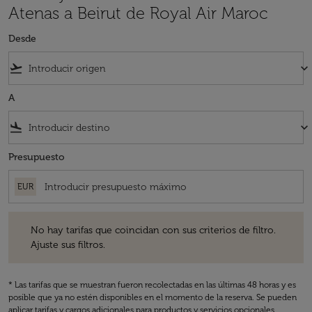
Atenas a Beirut de Royal Air Maroc
Desde
flight_takeoff
keyboard_arrow_down
A
flight_land
keyboard_arrow_down
Presupuesto
EUR
No hay tarifas que coincidan con sus criterios de filtro. Ajuste sus fil
No hay tarifas que coincidan con sus criterios de filtro.
Ajuste sus filtros.
* Las tarifas que se muestran fueron recolectadas en las últimas 48 horas y es
posible que ya no estén disponibles en el momento de la reserva. Se pueden
aplicar tarifas y cargos adicionales para productos y servicios opcionales.