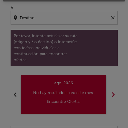
A
location_on
close
Por favor, intente actualizar su ruta
(origen y / o destino) o interactúe
con fechas individuales a
continuación para encontrar
ofertas.
ago. 2026
chevron_left
chevron_right
No hay resultados para este mes.
No
Encuentre Ofertas