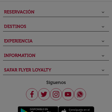
RESERVACIÓN
keyboard_arrow_down
DESTINOS
keyboard_arrow_down
EXPERIENCIA
keyboard_arrow_down
INFORMATION
keyboard_arrow_down
SAFAR FLYER LOYALTY
keyboard_arrow_down
Síguenos