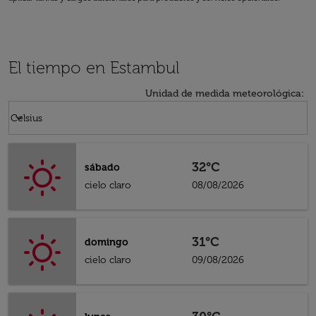
El tiempo en Estambul
Unidad de medida meteorológica
:
Weather unit option Celsius Selected
keyboard_arrow_down
Celsius
32°C
sábado
cielo claro
08/08/2026
31°C
domingo
cielo claro
09/08/2026