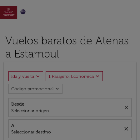

Vuelos baratos de Atenas
a Estambul
expand_more
expand_more
Ida y vuelta
1 Pasajero, Economica
expand_more
Código promocional
Desde
close
Seleccionar origen
A
close
Seleccionar destino