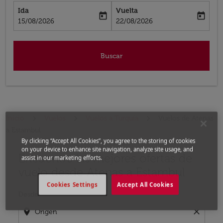
Ida
Vuelta
today
today
fc-booking-departure-date-aria-label
fc-booking-return-date-aria-label
15/08/2026
22/08/2026
Buscar
Inicio
Vuelos
Vuelos a Turquía
Vuelos de Atenas
a Estambul
By clicking “Accept All Cookies”, you agree to the storing of cookies
on your device to enhance site navigation, analyze site usage, and
Encuentre las mejores ofertas de
Por favor, intente actualizar su ruta (origen y / o dest
assist in our marketing efforts.
vuelo desde Atenas a Estambul
Cookies Settings
Accept All Cookies
Desde
location_on
close