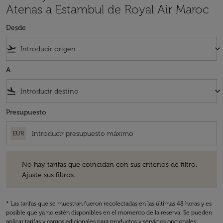
Atenas a Estambul de Royal Air Maroc
Desde
flight_takeoff
keyboard_arrow_down
A
flight_land
keyboard_arrow_down
Presupuesto
EUR
No hay tarifas que coincidan con sus criterios de filtro. Ajuste sus fil
No hay tarifas que coincidan con sus criterios de filtro.
Ajuste sus filtros.
* Las tarifas que se muestran fueron recolectadas en las últimas 48 horas y es
posible que ya no estén disponibles en el momento de la reserva. Se pueden
aplicar tarifas y cargos adicionales para productos y servicios opcionales.