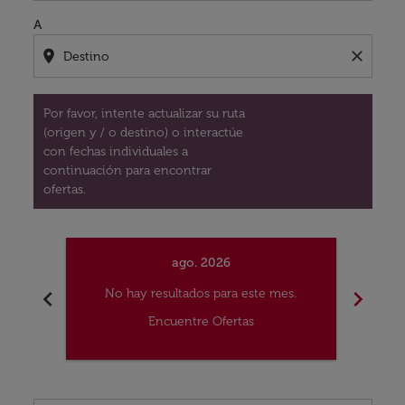
A
location_on
close
Por favor, intente actualizar su ruta
(origen y / o destino) o interactúe
con fechas individuales a
continuación para encontrar
ofertas.
ago. 2026
chevron_left
chevron_right
No hay resultados para este mes.
No
Encuentre Ofertas