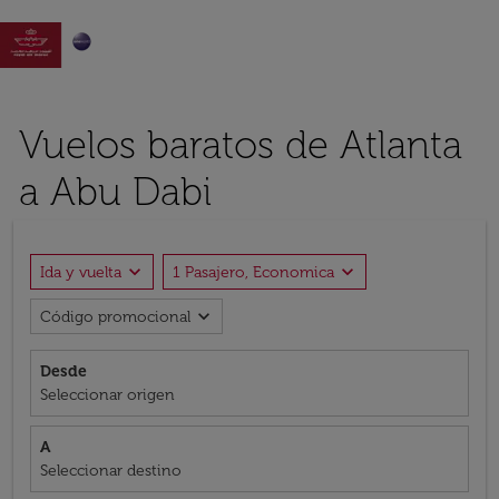

Vuelos baratos de Atlanta
a Abu Dabi
expand_more
expand_more
Ida y vuelta
1 Pasajero, Economica
expand_more
Código promocional
Desde
Seleccionar origen
A
Seleccionar destino