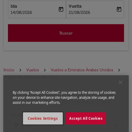
Ida
Vuelta
today
today
fc-booking-departure-date-aria-label
fc-booking-return-date-aria-label
14/08/2026
21/08/2026
Buscar
Inicio
Vuelos
Vuelos a Emiratos Árabes Unidos
Vuelos de Atlanta a Abu Dabi
Encuentre las mejores ofertas de
Por favor, intente actualizar su ruta (origen y / o dest
By clicking “Accept All Cookies”, you agree to the storing of cookies
on your device to enhance site navigation, analyze site usage, and
vuelo desde Atlanta a Abu Dabi
assist in our marketing efforts.
Desde
Cookies Settings
Accept All Cookies
location_on
close