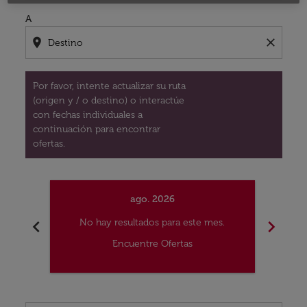
A
location_on
close
Por favor, intente actualizar su ruta
(origen y / o destino) o interactúe
con fechas individuales a
continuación para encontrar
ofertas.
ago. 2026
chevron_left
chevron_right
No hay resultados para este mes.
No
Encuentre Ofertas