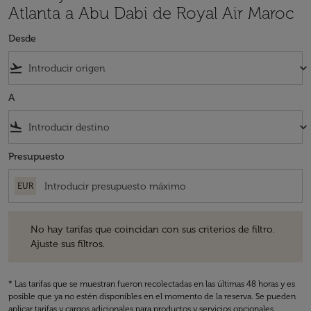
Atlanta a Abu Dabi de Royal Air Maroc
Desde
flight_takeoff
keyboard_arrow_down
A
flight_land
keyboard_arrow_down
Presupuesto
EUR
No hay tarifas que coincidan con sus criterios de filtro. Ajuste sus fil
No hay tarifas que coincidan con sus criterios de filtro.
Ajuste sus filtros.
* Las tarifas que se muestran fueron recolectadas en las últimas 48 horas y es
posible que ya no estén disponibles en el momento de la reserva. Se pueden
aplicar tarifas y cargos adicionales para productos y servicios opcionales.