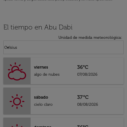
El tiempo en Abu Dabi
Unidad de medida meteorológica
:
Weather unit option Celsius Selected
keyboard_arrow_down
Celsius
36°C
viernes
algo de nubes
07/08/2026
37°C
sábado
cielo claro
08/08/2026