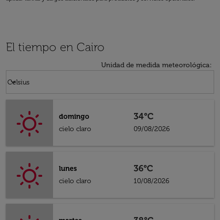
El tiempo en Cairo
Unidad de medida meteorológica
:
Weather unit option Celsius Selected
keyboard_arrow_down
Celsius
34°C
domingo
cielo claro
09/08/2026
36°C
lunes
cielo claro
10/08/2026