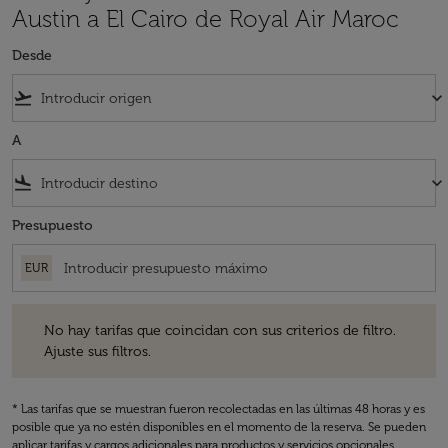
Austin a El Cairo de Royal Air Maroc
Desde
flight_takeoff
keyboard_arrow_down
A
flight_land
keyboard_arrow_down
Presupuesto
EUR
No hay tarifas que coincidan con sus criterios de filtro. Ajuste sus fil
No hay tarifas que coincidan con sus criterios de filtro.
Ajuste sus filtros.
* Las tarifas que se muestran fueron recolectadas en las últimas 48 horas y es
posible que ya no estén disponibles en el momento de la reserva. Se pueden
aplicar tarifas y cargos adicionales para productos y servicios opcionales.