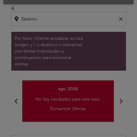
A
location_on
close
Por favor, intente actualizar su ruta
(origen y / o destino) o interactúe
con fechas individuales a
continuación para encontrar
ofertas.
ago. 2026
chevron_left
chevron_right
No hay resultados para este mes.
No
Encuentre Ofertas