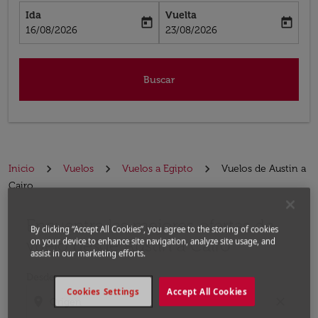
Ida
Vuelta
today
today
fc-booking-departure-date-aria-label
fc-booking-return-date-aria-label
16/08/2026
23/08/2026
Buscar
Inicio
Vuelos
Vuelos a Egipto
Vuelos de Austin a
Cairo
Encuentre las mejores ofertas de
Por favor, intente actualizar su ruta (origen y / o dest
By clicking “Accept All Cookies”, you agree to the storing of cookies
vuelo desde Austin a Cairo
on your device to enhance site navigation, analyze site usage, and
assist in our marketing efforts.
Desde
Cookies Settings
Accept All Cookies
location_on
close