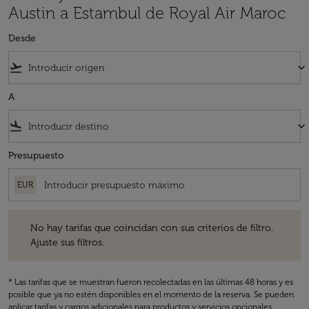
Austin a Estambul de Royal Air Maroc
Desde
flight_takeoff
keyboard_arrow_down
A
flight_land
keyboard_arrow_down
Presupuesto
EUR
No hay tarifas que coincidan con sus criterios de filtro. Ajuste sus fil
No hay tarifas que coincidan con sus criterios de filtro.
Ajuste sus filtros.
* Las tarifas que se muestran fueron recolectadas en las últimas 48 horas y es
posible que ya no estén disponibles en el momento de la reserva. Se pueden
aplicar tarifas y cargos adicionales para productos y servicios opcionales.