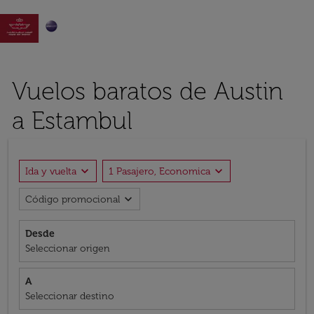

Vuelos baratos de Austin
a Estambul
expand_more
expand_more
Ida y vuelta
1 Pasajero, Economica
expand_more
Código promocional
Desde
Seleccionar origen
A
Seleccionar destino