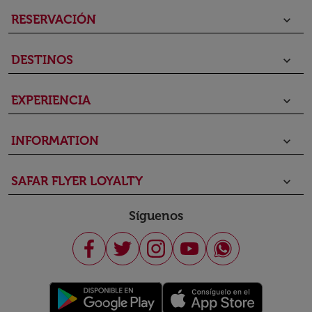
RESERVACIÓN
keyboard_arrow_down
DESTINOS
keyboard_arrow_down
EXPERIENCIA
keyboard_arrow_down
INFORMATION
keyboard_arrow_down
SAFAR FLYER LOYALTY
keyboard_arrow_down
Síguenos