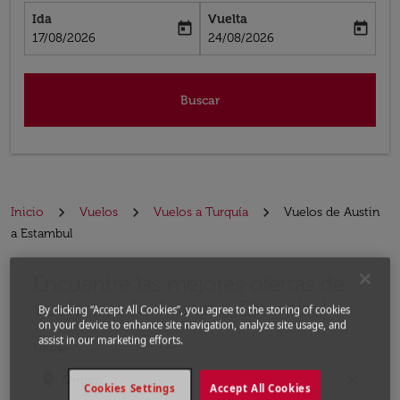
Ida
Vuelta
today
today
fc-booking-departure-date-aria-label
fc-booking-return-date-aria-label
17/08/2026
24/08/2026
Buscar
Inicio
Vuelos
Vuelos a Turquía
Vuelos de Austin
a Estambul
Encuentre las mejores ofertas de
Por favor, intente actualizar su ruta (origen y / o dest
vuelo desde Austin a Estambul
By clicking “Accept All Cookies”, you agree to the storing of cookies
on your device to enhance site navigation, analyze site usage, and
assist in our marketing efforts.
Desde
location_on
close
Cookies Settings
Accept All Cookies