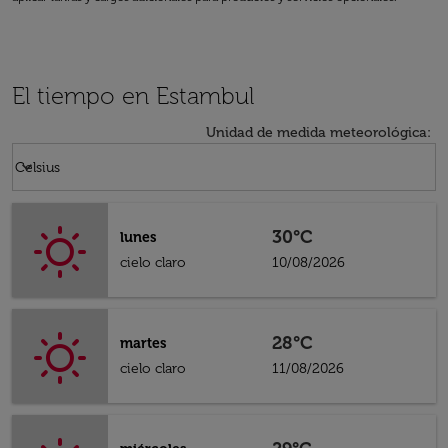
El tiempo en Estambul
Unidad de medida meteorológica
:
Weather unit option Celsius Selected
keyboard_arrow_down
Celsius
30°C
lunes
cielo claro
10/08/2026
28°C
martes
cielo claro
11/08/2026