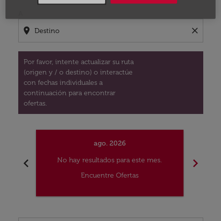
A
location_on
close
Por favor, intente actualizar su ruta
(origen y / o destino) o interactúe
con fechas individuales a
continuación para encontrar
ofertas.
ago. 2026
chevron_left
chevron_right
No hay resultados para este mes.
No
Encuentre Ofertas