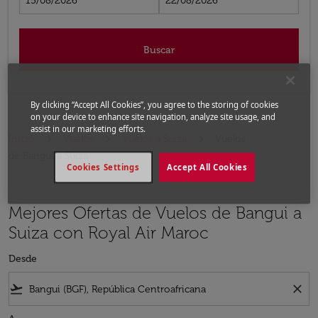
15/08/2026
22/08/2026
Buscar
By clicking “Accept All Cookies”, you agree to the storing of cookies
on your device to enhance site navigation, analyze site usage, and
assist in our marketing efforts.
Inicio
Vuelos
Vuelos a Suiza
Vuelos
de Bangui a Suiza
Cookies Settings
Accept All Cookies
Mejores Ofertas de Vuelos de Bangui a
Suiza con Royal Air Maroc
Desde
flight_takeoff
close