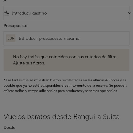
A
flight_land
keyboard_arrow_down
Presupuesto
EUR
No hay tarifas que coincidan con sus criterios de filtro. Ajuste sus fil
No hay tarifas que coincidan con sus criterios de filtro.
Ajuste sus filtros.
* Las tarifas que se muestran fueron recolectadas en las últimas 48 horas y es
posible que ya no estén disponibles en el momento de la reserva. Se pueden
aplicar tarifas y cargos adicionales para productos y servicios opcionales.
Vuelos baratos desde Bangui a Suiza
Desde