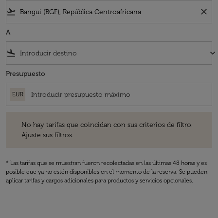
flight_takeoff
close
A
flight_land
keyboard_arrow_down
Presupuesto
EUR
No hay tarifas que coincidan con sus criterios de filtro. Ajuste sus fil
No hay tarifas que coincidan con sus criterios de filtro.
Ajuste sus filtros.
* Las tarifas que se muestran fueron recolectadas en las últimas 48 horas y es
posible que ya no estén disponibles en el momento de la reserva. Se pueden
aplicar tarifas y cargos adicionales para productos y servicios opcionales.