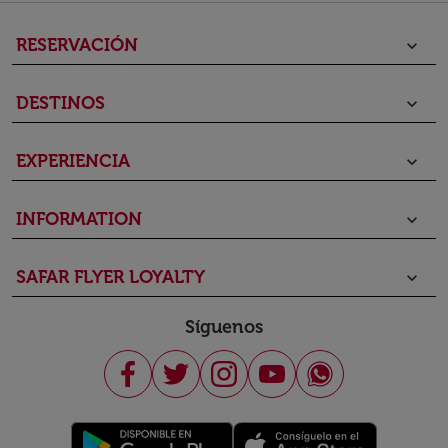
RESERVACIÓN
keyboard_arrow_down
DESTINOS
keyboard_arrow_down
EXPERIENCIA
keyboard_arrow_down
INFORMATION
keyboard_arrow_down
SAFAR FLYER LOYALTY
keyboard_arrow_down
Síguenos