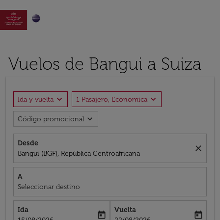

Vuelos de Bangui a Suiza
expand_more
expand_more
Ida y vuelta
1 Pasajero, Economica
expand_more
Código promocional
Desde
close
Bangui (BGF), República Centroafricana
A
Seleccionar destino
Ida
Vuelta
today
today
fc-booking-departure-date-aria-label
fc-booking-return-date-aria-label