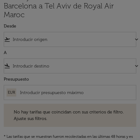
Barcelona a Tel Aviv de Royal Air
Maroc
Desde
flight_takeoff
keyboard_arrow_down
A
flight_land
keyboard_arrow_down
Presupuesto
EUR
No hay tarifas que coincidan con sus criterios de filtro. Ajuste sus fil
No hay tarifas que coincidan con sus criterios de filtro.
Ajuste sus filtros.
* Las tarifas que se muestran fueron recolectadas en las últimas 48 horas y es