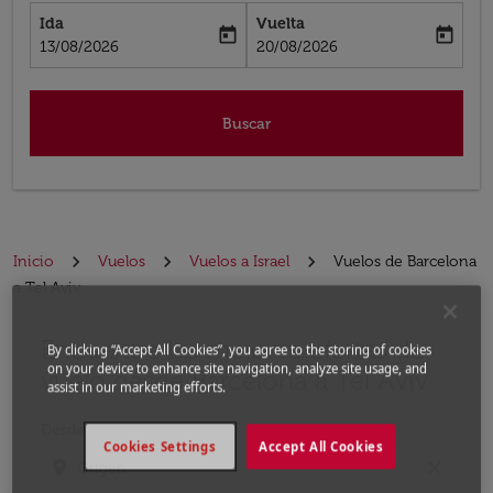
Ida
Vuelta
today
today
fc-booking-departure-date-aria-label
fc-booking-return-date-aria-label
13/08/2026
20/08/2026
Buscar
Inicio
Vuelos
Vuelos a Israel
Vuelos de Barcelona
a Tel Aviv
Encuentre las mejores ofertas de
Por favor, intente actualizar su ruta (origen y / o dest
By clicking “Accept All Cookies”, you agree to the storing of cookies
on your device to enhance site navigation, analyze site usage, and
vuelo desde Barcelona a Tel Aviv
assist in our marketing efforts.
Desde
Cookies Settings
Accept All Cookies
location_on
close