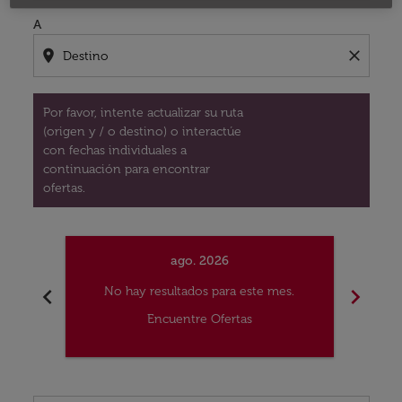
A
location_on
close
Por favor, intente actualizar su ruta
(origen y / o destino) o interactúe
con fechas individuales a
continuación para encontrar
ofertas.
ago. 2026
chevron_left
chevron_right
No hay resultados para este mes.
No
Encuentre Ofertas