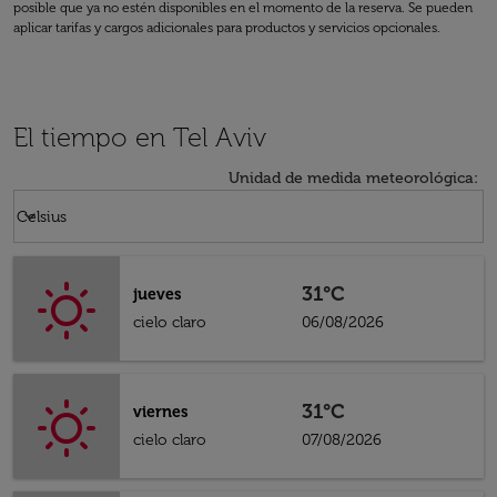
posible que ya no estén disponibles en el momento de la reserva. Se pueden
aplicar tarifas y cargos adicionales para productos y servicios opcionales.
El tiempo en Tel Aviv
Unidad de medida meteorológica
:
Weather unit option Celsius Selected
keyboard_arrow_down
Celsius
31°C
jueves
cielo claro
06/08/2026
31°C
viernes
cielo claro
07/08/2026