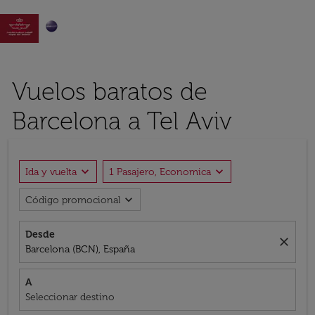

Vuelos baratos de
Barcelona a Tel Aviv
expand_more
expand_more
Ida y vuelta
1 Pasajero, Economica
expand_more
Código promocional
Desde
close
Barcelona (BCN), España
A
Seleccionar destino