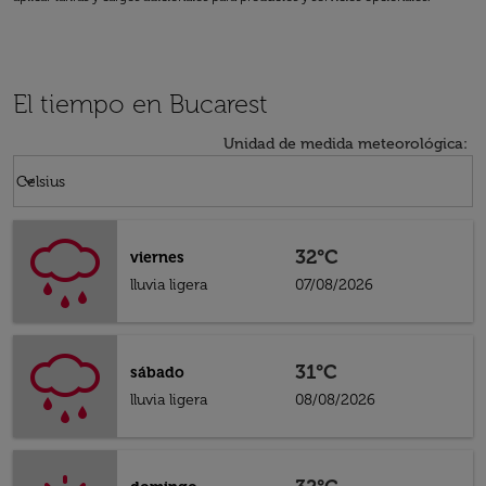
El tiempo en Bucarest
Unidad de medida meteorológica
:
Weather unit option Celsius Selected
keyboard_arrow_down
Celsius
32°C
viernes
lluvia ligera
07/08/2026
31°C
sábado
lluvia ligera
08/08/2026