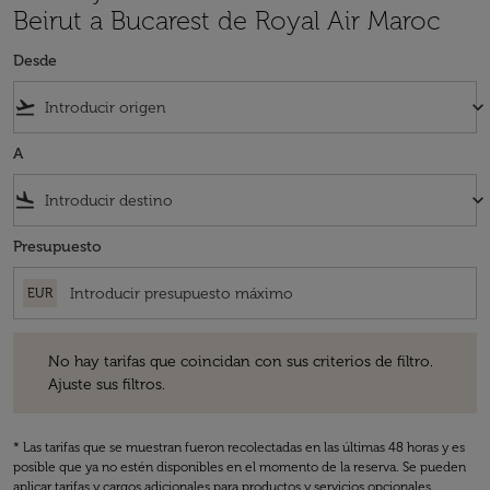
Beirut a Bucarest de Royal Air Maroc
Desde
flight_takeoff
keyboard_arrow_down
A
flight_land
keyboard_arrow_down
Presupuesto
EUR
No hay tarifas que coincidan con sus criterios de filtro. Ajuste sus fil
No hay tarifas que coincidan con sus criterios de filtro.
Ajuste sus filtros.
* Las tarifas que se muestran fueron recolectadas en las últimas 48 horas y es
posible que ya no estén disponibles en el momento de la reserva. Se pueden
aplicar tarifas y cargos adicionales para productos y servicios opcionales.