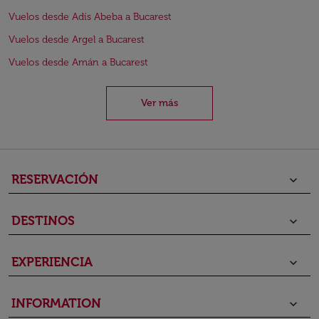
Vuelos desde Adís Abeba a Bucarest
Vuelos desde Argel a Bucarest
Vuelos desde Amán a Bucarest
Ver más
RESERVACIÓN
keyboard_arrow_down
DESTINOS
keyboard_arrow_down
EXPERIENCIA
keyboard_arrow_down
INFORMATION
keyboard_arrow_down