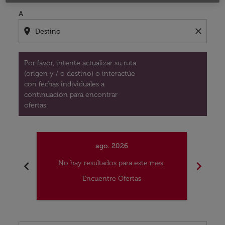
A
location_on
close
Por favor, intente actualizar su ruta
(origen y / o destino) o interactúe
con fechas individuales a
continuación para encontrar
ofertas.
ago. 2026
chevron_left
chevron_right
No hay resultados para este mes.
No
Encuentre Ofertas