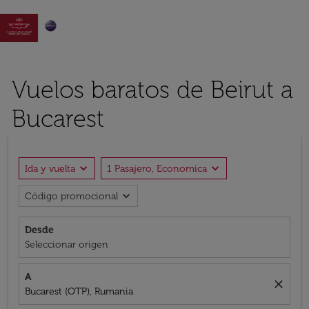

Vuelos baratos de Beirut a
Bucarest
expand_more
expand_more
Ida y vuelta
1 Pasajero, Economica
expand_more
Código promocional
Desde
Seleccionar origen
A
close
Bucarest (OTP), Rumania