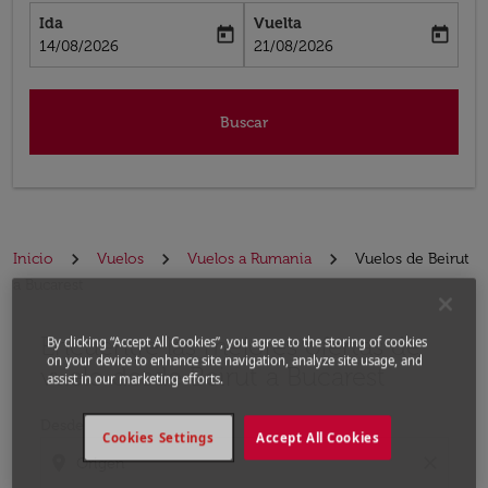
Ida
Vuelta
today
today
fc-booking-departure-date-aria-label
fc-booking-return-date-aria-label
14/08/2026
21/08/2026
Buscar
Inicio
Vuelos
Vuelos a Rumania
Vuelos de Beirut
a Bucarest
Encuentre las mejores ofertas de
Por favor, intente actualizar su ruta (origen y / o dest
By clicking “Accept All Cookies”, you agree to the storing of cookies
on your device to enhance site navigation, analyze site usage, and
vuelo desde Beirut a Bucarest
assist in our marketing efforts.
Desde
Cookies Settings
Accept All Cookies
location_on
close