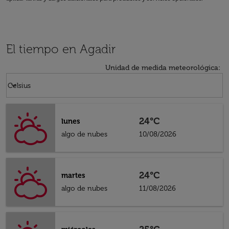
El tiempo en Agadir
Unidad de medida meteorológica
:
Weather unit option Celsius Selected
keyboard_arrow_down
Celsius
24°C
lunes
algo de nubes
10/08/2026
24°C
martes
algo de nubes
11/08/2026