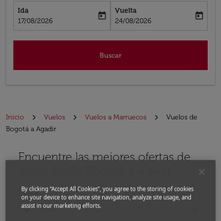
Ida
Vuelta
today
today
fc-booking-departure-date-aria-label
fc-booking-return-date-aria-label
17/08/2026
24/08/2026
Buscar
Inicio
Vuelos
Vuelos a Marruecos
Vuelos de
Bogotá a Agadir
Encuentre las mejores ofertas de
Por favor, intente actualizar su ruta (origen y / o dest
vuelo desde Bogotá a Agadir
By clicking “Accept All Cookies”, you agree to the storing of cookies
Desde
on your device to enhance site navigation, analyze site usage, and
assist in our marketing efforts.
location_on
close