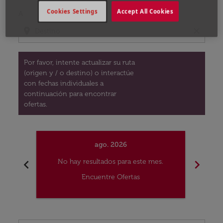
Cookies Settings
Accept All Cookies
A
location_on
close
Por favor, intente actualizar su ruta
(origen y / o destino) o interactúe
con fechas individuales a
continuación para encontrar
ofertas.
ago. 2026
chevron_left
chevron_right
No hay resultados para este mes.
No
Encuentre Ofertas