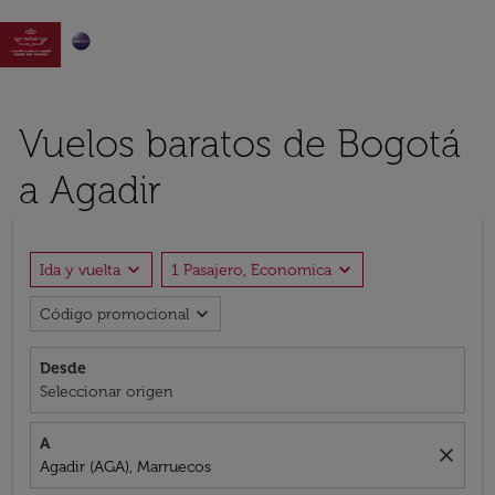

Vuelos baratos de Bogotá
a Agadir
expand_more
expand_more
Ida y vuelta
1 Pasajero, Economica
expand_more
Código promocional
Desde
Seleccionar origen
A
close
Agadir (AGA), Marruecos