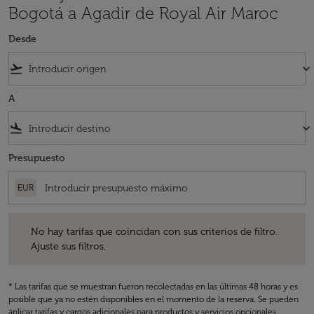
Bogotá a Agadir de Royal Air Maroc
Desde
flight_takeoff
keyboard_arrow_down
A
flight_land
keyboard_arrow_down
Presupuesto
EUR
No hay tarifas que coincidan con sus criterios de filtro. Ajuste sus fil
No hay tarifas que coincidan con sus criterios de filtro.
Ajuste sus filtros.
* Las tarifas que se muestran fueron recolectadas en las últimas 48 horas y es
posible que ya no estén disponibles en el momento de la reserva. Se pueden
aplicar tarifas y cargos adicionales para productos y servicios opcionales.