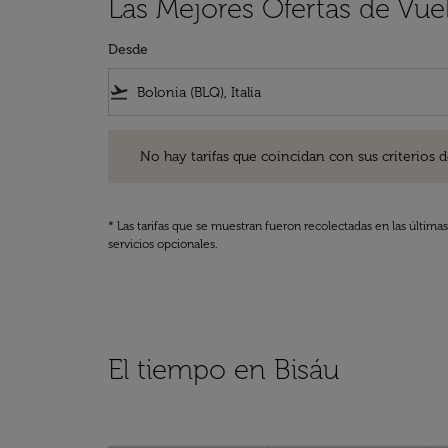
Las Mejores Ofertas de Vue
Desde
flight_takeoff
No hay tarifas que coincidan con sus criterios de filtro
No hay tarifas que coincidan con sus criterios de f
* Las tarifas que se muestran fueron recolectadas en las última
servicios opcionales.
El tiempo en Bisáu