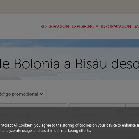
keyboard_arrow_down
keyboard_arrow_down
keyboard_arrow_down
RESERVACIÓN
EXPERIENCIA
INFORMACIÓN
SA
de Bolonia a Bisáu des
expand_more
ódigo promocional
Ida
Vuel
close
today
fc-booking-departure-date-aria-l
fc-bo
15/08/2026
22/0
g “Accept All Cookies”, you agree to the storing of cookies on your device to enhance si
, analyze site usage, and assist in our marketing efforts.