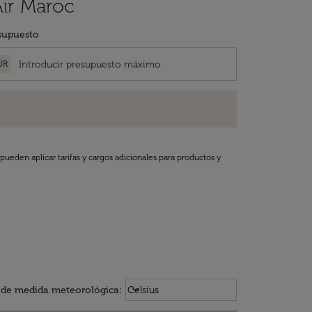
Air Maroc
supuesto
UR
pueden aplicar tarifas y cargos adicionales para productos y
Weather unit option Celsius Select
keyboard_arrow_down
 de medida meteorológica
:
Celsius