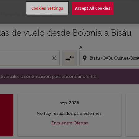
Cookies Settings
Accept All Cookies
Vuelos de Bolonia a Bisáu
ías individuales a continuación para encontrar ofertas.
tas de vuelo desde Bolonia a Bisáu
A
compare_arrows
close
location_on
dividuales a continuación para encontrar ofertas.
sep. 2026
No hay resultados para este mes.
Encuentre Ofertas