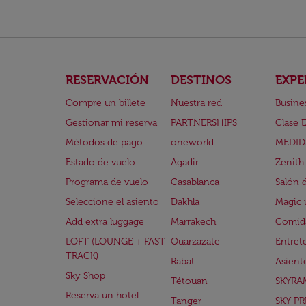
RESERVACIÓN
DESTINOS
EXPE
Compre un billete
Nuestra red
Busine
Gestionar mi reserva
PARTNERSHIPS
Clase 
Métodos de pago
oneworld
MEDID
Estado de vuelo
Agadir
Zenith
Programa de vuelo
Casablanca
Salón 
Seleccione el asiento
Dakhla
Magic 
Add extra luggage
Marrakech
Comida
LOFT (LOUNGE + FAST
Ouarzazate
Entret
TRACK)
Rabat
Asient
Sky Shop
Tétouan
SKYRA
Reserva un hotel
Tanger
SKY PR