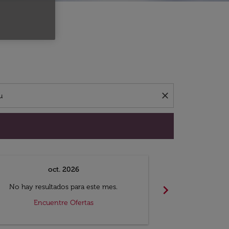
close
oct. 2026
n
Desde
chevron_right
No hay resultados para este mes.
Visto 
Encuentre Ofertas
Tipo de Vuelo 