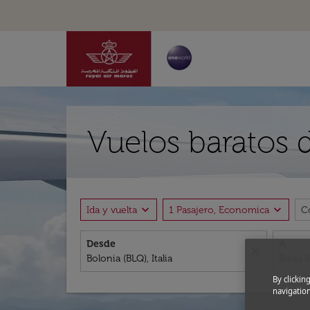
Vuelos baratos 
expand_more
expand_more
Ida y vuelta
1 Pasajero, Economica
C
Desde
A
close
By clickin
navigation