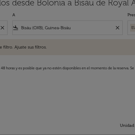
los desde Bolonia a Bisáu de Royal 
A
Pre
close
flight_land
close
E
. Ajuste sus filtros.
iltro. Ajuste sus filtros.
s 48 horas y es posible que ya no estén disponibles en el momento de la reserva. Se 
Unidad