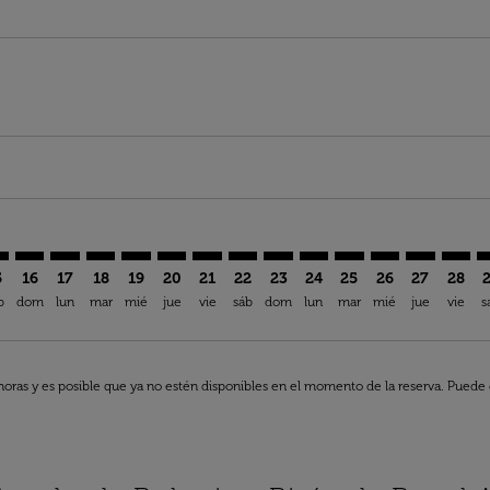
imer. Encuentre Ofertas
sclaimer. Encuentre Ofertas
rs-disclaimer. Encuentre Ofertas
offers-disclaimer. Encuentre Ofertas
iew-offers-disclaimer. Encuentre Ofertas
mp-view-offers-disclaimer. Encuentre Ofertas
B: cmp-view-offers-disclaimer. Encuentre Ofertas
Q–OXB: cmp-view-offers-disclaimer. Encuentre Ofertas
BLQ–OXB: cmp-view-offers-disclaimer. Encuentre Ofertas
BLQ–OXB: cmp-view-offers-disclaimer. Encuentre Ofe
BLQ–OXB: cmp-view-offers-disclaimer. Encuentre
BLQ–OXB: cmp-view-offers-disclaimer. Encue
BLQ–OXB: cmp-view-offers-disclaimer. E
BLQ–OXB: cmp-view-offers-disclaime
BLQ–OXB: cmp-view-offers-discl
BLQ–OXB: cmp-view-offers-d
BLQ–OXB: cmp-view-offe
BLQ–OXB: cmp-view
BLQ–OXB: cmp-
BLQ–OXB: 
BLQ–O
B
5
16
17
18
19
20
21
22
23
24
25
26
27
28
b
dom
lun
mar
mié
jue
vie
sáb
dom
lun
mar
mié
jue
vie
s
horas y es posible que ya no estén disponibles en el momento de la reserva. Puede q