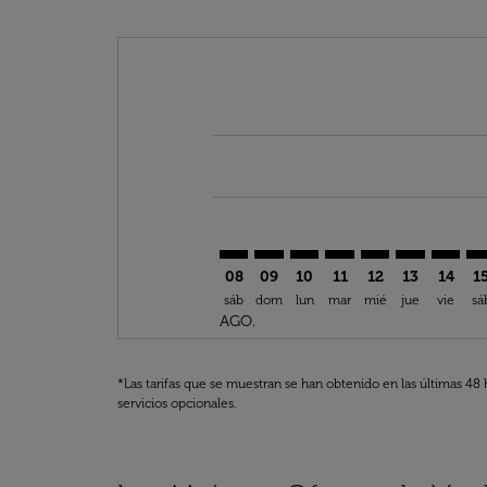
Displaying fares for agosto-2026
BLQ–OXB: cmp-view-offers-discla
BLQ–OXB: cmp-view-offers-di
BLQ–OXB: cmp-view-offe
BLQ–OXB: cmp-view-
BLQ–OXB: cmp-v
BLQ–OXB: c
BLQ–OX
BL
08
09
10
11
12
13
14
1
sáb
dom
lun
mar
mié
jue
vie
sá
AGO.
*Las tarifas que se muestran se han obtenido en las últimas 48 
servicios opcionales.