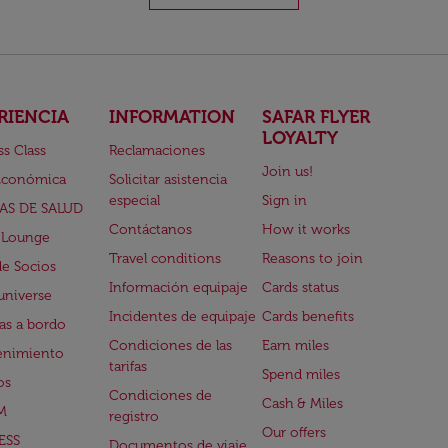
RIENCIA
INFORMATION
SAFAR FLYER
LOYALTY
ss Class
Reclamaciones
Join us!
Económica
Solicitar asistencia
especial
Sign in
AS DE SALUD
Contáctanos
How it works
 Lounge
Travel conditions
Reasons to join
de Socios
Información equipaje
Cards status
universe
Incidentes de equipaje
Cards benefits
s a bordo
Condiciones de las
Earn miles
enimiento
tarifas
Spend miles
os
Condiciones de
Cash & Miles
M
registro
Our offers
ESS
Documentos de viaje